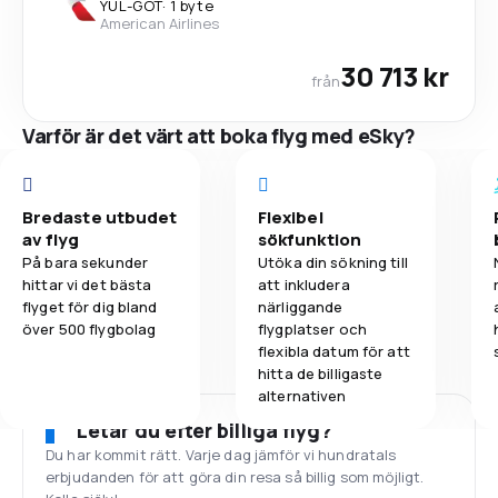
YUL
-
GOT
·
1 byte
American Airlines
30 713 kr
från
Varför är det värt att boka flyg med eSky?
Bredaste utbudet
Flexibel
av flyg
sökfunktion
På bara sekunder
Utöka din sökning till
hittar vi det bästa
att inkludera
flyget för dig bland
närliggande
över 500 flygbolag
flygplatser och
flexibla datum för att
hitta de billigaste
alternativen
Letar du efter billiga flyg?
Du har kommit rätt. Varje dag jämför vi hundratals
erbjudanden för att göra din resa så billig som möjligt.