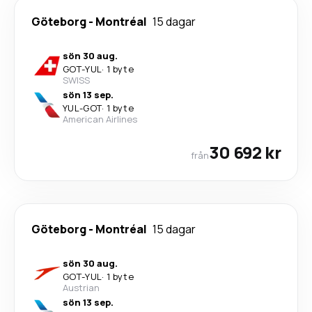
Göteborg
-
Montréal
15 dagar
sön 30 aug.
GOT
-
YUL
·
1 byte
SWISS
sön 13 sep.
YUL
-
GOT
·
1 byte
American Airlines
30 692 kr
från
Göteborg
-
Montréal
15 dagar
sön 30 aug.
GOT
-
YUL
·
1 byte
Austrian
sön 13 sep.