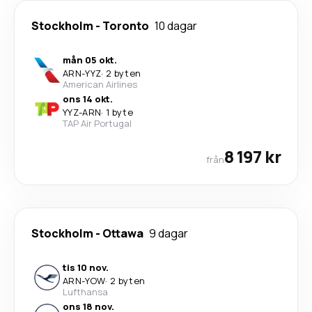
Stockholm
-
Toronto
10 dagar
mån 05 okt.
ARN
-
YYZ
·
2 byten
American Airlines
ons 14 okt.
YYZ
-
ARN
·
1 byte
TAP Air Portugal
8 197 kr
från
Stockholm
-
Ottawa
9 dagar
tis 10 nov.
ARN
-
YOW
·
2 byten
Lufthansa
ons 18 nov.