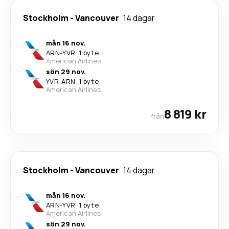
Stockholm
-
Vancouver
14 dagar
mån 16 nov.
ARN
-
YVR
·
1 byte
American Airlines
sön 29 nov.
YVR
-
ARN
·
1 byte
American Airlines
8 819 kr
från
Stockholm
-
Vancouver
14 dagar
mån 16 nov.
ARN
-
YVR
·
1 byte
American Airlines
sön 29 nov.