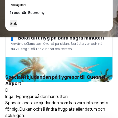
Passagerare
Sök
Boka ditt flyg på bara några minuter!
Använd sökmotorn överst på sidan. Berätta var och när
du vill flyga, så tar vi hand om resten.
Specialerbjudanden på flygresor till Quesnel
Airport
Inga flygningar på den här rutten
Spana in andra erbjudanden som kan vara intressanta
för dig. Du kan också ändra flygplats eller datum och
söka igen.