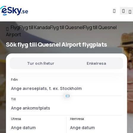
Flyg
Flyg till Kanada
Flyg till Quesnel
Flyg till Quesnel
Airport
Sök flyg
till
Quesnel Airport
flygplats
Tur och Retur
Enkelresa
Från
Till
Utresa
Hemresa