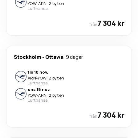
YOW
-
ARN
·
2 byten
Lufthansa
7 304 kr
från
Stockholm
-
Ottawa
9 dagar
tis 10 nov.
ARN
-
YOW
·
2 byten
Lufthansa
ons 18 nov.
YOW
-
ARN
·
2 byten
Lufthansa
7 304 kr
från