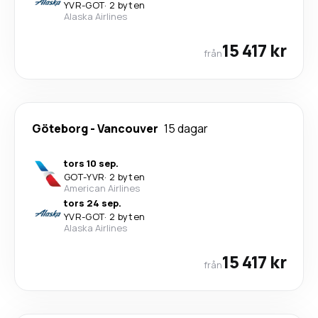
YVR
-
GOT
·
2 byten
Alaska Airlines
15 417 kr
från
Göteborg
-
Vancouver
15 dagar
tors 10 sep.
GOT
-
YVR
·
2 byten
American Airlines
tors 24 sep.
YVR
-
GOT
·
2 byten
Alaska Airlines
15 417 kr
från