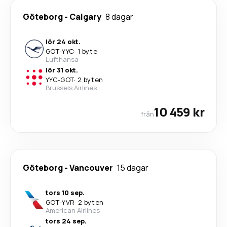
Göteborg
-
Calgary
8 dagar
lör 24 okt.
GOT
-
YYC
·
1 byte
Lufthansa
lör 31 okt.
YYC
-
GOT
·
2 byten
Brussels Airlines
10 459 kr
från
Göteborg
-
Vancouver
15 dagar
tors 10 sep.
GOT
-
YVR
·
2 byten
American Airlines
tors 24 sep.