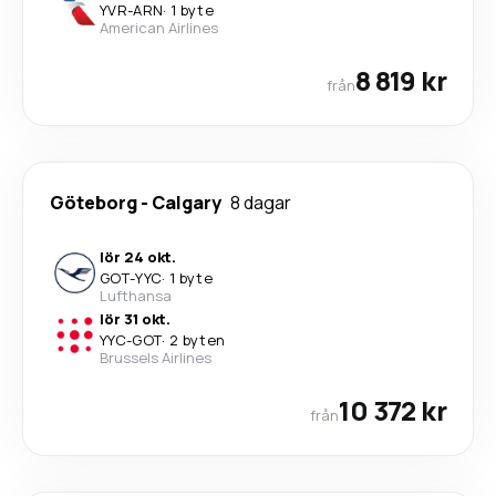
YVR
-
ARN
·
1 byte
American Airlines
8 819 kr
från
Göteborg
-
Calgary
8 dagar
lör 24 okt.
GOT
-
YYC
·
1 byte
Lufthansa
lör 31 okt.
YYC
-
GOT
·
2 byten
Brussels Airlines
10 372 kr
från