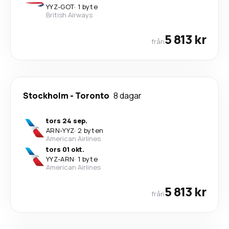
YYZ
-
GOT
·
1 byte
British Airways
5 813 kr
från
Stockholm
-
Toronto
8 dagar
tors 24 sep.
ARN
-
YYZ
·
2 byten
American Airlines
tors 01 okt.
YYZ
-
ARN
·
1 byte
American Airlines
5 813 kr
från