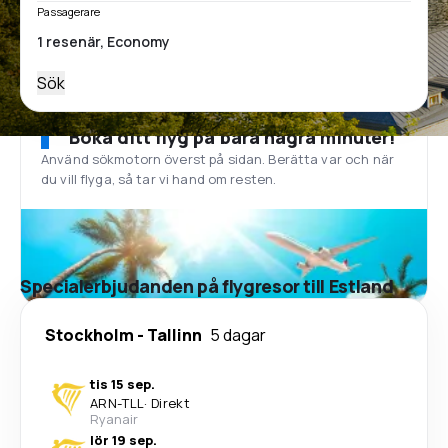
Passagerare
Sök
Boka ditt flyg på bara några minuter!
Använd sökmotorn överst på sidan. Berätta var och när
du vill flyga, så tar vi hand om resten.
Specialerbjudanden på flygresor till Estland
Stockholm
-
Tallinn
5 dagar
tis 15 sep.
ARN
-
TLL
·
Direkt
Ryanair
lör 19 sep.