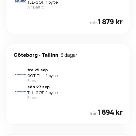
TLL
-
GOT
·
1 byte
Air Baltic
1 879 kr
från
Göteborg
-
Tallinn
3 dagar
fre 25 sep.
GOT
-
TLL
·
1 byte
Finnair
sön 27 sep.
TLL
-
GOT
·
1 byte
Finnair
1 894 kr
från