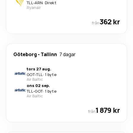
TLL
-
ARN
·
Direkt
Ryanair
362 kr
från
Göteborg
-
Tallinn
7 dagar
tors 27 aug.
GOT
-
TLL
·
1 byte
Air Baltic
ons 02 sep.
TLL
-
GOT
·
1 byte
Air Baltic
1 879 kr
från