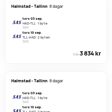
Halmstad
-
Tallinn
8 dagar
tors 03 sep.
HAD
-
TLL
·
1 byte
SAS
tors 10 sep.
TLL
-
HAD
·
2 byten
SAS
3 834 kr
från
Halmstad
-
Tallinn
8 dagar
tors 03 sep.
HAD
-
TLL
·
1 byte
SAS
tors 10 sep.
TLL
-
HAD
·
2 byten