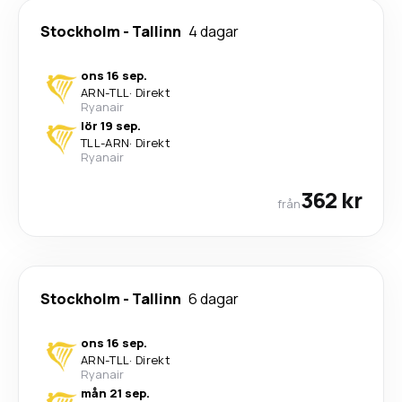
Stockholm
-
Tallinn
4 dagar
ons 16 sep.
ARN
-
TLL
·
Direkt
Ryanair
lör 19 sep.
TLL
-
ARN
·
Direkt
Ryanair
362 kr
från
Stockholm
-
Tallinn
6 dagar
ons 16 sep.
ARN
-
TLL
·
Direkt
Ryanair
mån 21 sep.