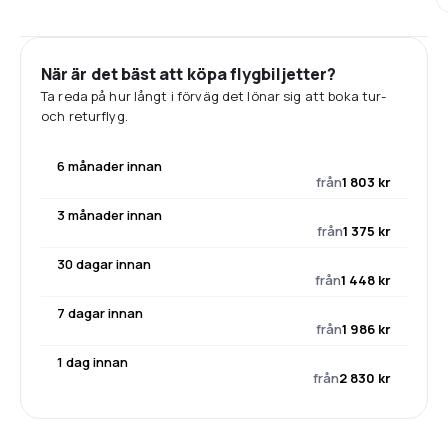
När är det bäst att köpa flygbiljetter?
Ta reda på hur långt i förväg det lönar sig att boka tur-
och returflyg.
6 månader innan
från
1 803 kr
3 månader innan
från
1 375 kr
30 dagar innan
från
1 448 kr
7 dagar innan
från
1 986 kr
1 dag innan
från
2 830 kr