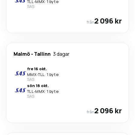
TLL
-
MMX
·
1 byte
SAS
2 096 kr
från
Malmö
-
Tallinn
3 dagar
fre 16 okt.
MMX
-
TLL
·
1 byte
SAS
sön 18 okt.
TLL
-
MMX
·
1 byte
SAS
2 096 kr
från