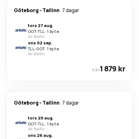
Göteborg
-
Tallinn
7 dagar
tors 27 aug.
GOT
-
TLL
·
1 byte
Air Baltic
ons 02 sep.
TLL
-
GOT
·
1 byte
Air Baltic
1 879 kr
från
Göteborg
-
Tallinn
7 dagar
tors 20 aug.
GOT
-
TLL
·
1 byte
Air Baltic
ons 26 aug.