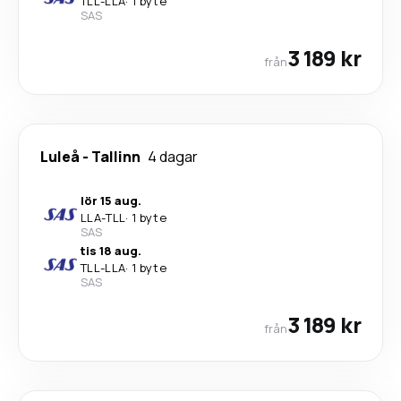
TLL
-
LLA
·
1 byte
SAS
3 189 kr
från
Luleå
-
Tallinn
4 dagar
lör 15 aug.
LLA
-
TLL
·
1 byte
SAS
tis 18 aug.
TLL
-
LLA
·
1 byte
SAS
3 189 kr
från