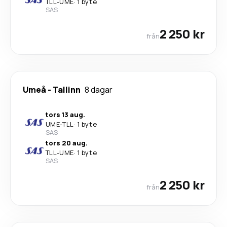
TLL
-
UME
·
1 byte
SAS
2 250 kr
från
Umeå
-
Tallinn
8 dagar
tors 13 aug.
UME
-
TLL
·
1 byte
SAS
tors 20 aug.
TLL
-
UME
·
1 byte
SAS
2 250 kr
från