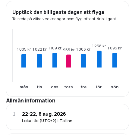
Upptäck den billigaste dagen att flyga
Ta reda på vilka veckodagar som flyg oftast är billigast.
1 258 kr
1 109 kr
1 095 kr
1 022 kr
1 005 kr
1 003 kr
955 kr
mån
tis
ons
tors
fre
lör
sön
Allmän information
22:22, 6 aug. 2026
Lokal tid (UTC+2) i Tallinn