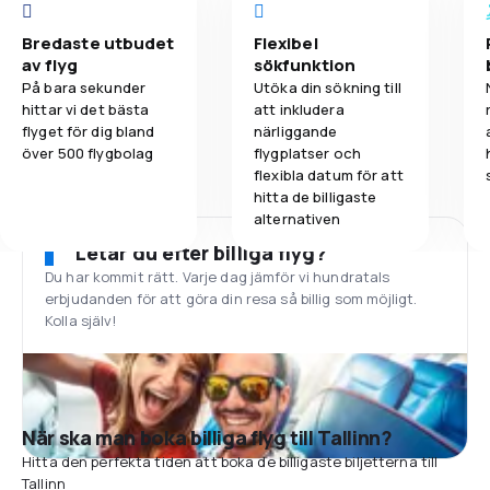
Bredaste utbudet
Flexibel
av flyg
sökfunktion
På bara sekunder
Utöka din sökning till
hittar vi det bästa
att inkludera
flyget för dig bland
närliggande
över 500 flygbolag
flygplatser och
flexibla datum för att
hitta de billigaste
alternativen
Letar du efter billiga flyg?
Du har kommit rätt. Varje dag jämför vi hundratals
erbjudanden för att göra din resa så billig som möjligt.
Kolla själv!
När ska man boka billiga flyg till Tallinn?
Hitta den perfekta tiden att boka de billigaste biljetterna till
Tallinn