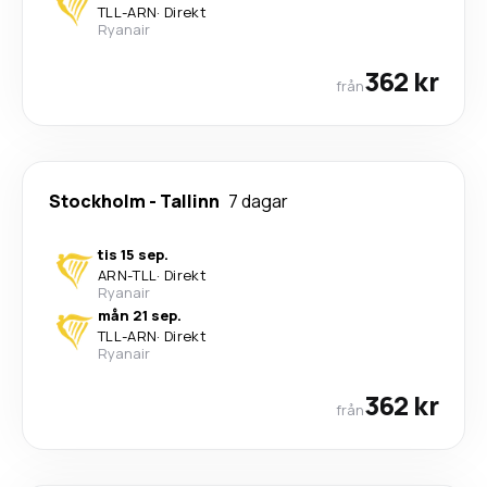
TLL
-
ARN
·
Direkt
Ryanair
362 kr
från
Stockholm
-
Tallinn
7 dagar
tis 15 sep.
ARN
-
TLL
·
Direkt
Ryanair
mån 21 sep.
TLL
-
ARN
·
Direkt
Ryanair
362 kr
från