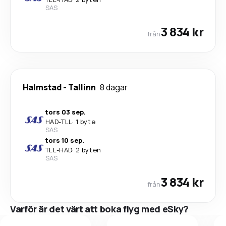
SAS
3 834 kr
från
Halmstad
-
Tallinn
8 dagar
tors 03 sep.
HAD
-
TLL
·
1 byte
SAS
tors 10 sep.
TLL
-
HAD
·
2 byten
SAS
3 834 kr
från
Varför är det värt att boka flyg med eSky?