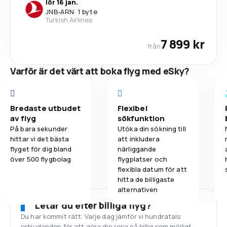
lör 16 jan.
JNB
-
ARN
·
1 byte
Turkish Airlines
7 899 kr
från
Varför är det värt att boka flyg med eSky?
Bredaste utbudet
Flexibel
av flyg
sökfunktion
På bara sekunder
Utöka din sökning till
hittar vi det bästa
att inkludera
flyget för dig bland
närliggande
över 500 flygbolag
flygplatser och
flexibla datum för att
hitta de billigaste
alternativen
Letar du efter billiga flyg?
Du har kommit rätt. Varje dag jämför vi hundratals
erbjudanden för att göra din resa så billig som möjligt.