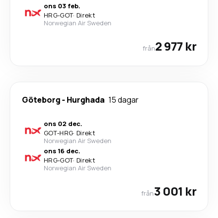
ons 03 feb.
HRG
-
GOT
·
Direkt
Norwegian Air Sweden
2 977 kr
från
Göteborg
-
Hurghada
15 dagar
ons 02 dec.
GOT
-
HRG
·
Direkt
Norwegian Air Sweden
ons 16 dec.
HRG
-
GOT
·
Direkt
Norwegian Air Sweden
3 001 kr
från