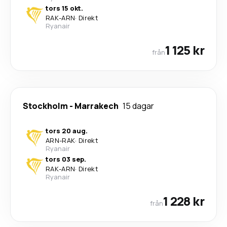
tors 15 okt.
RAK
-
ARN
·
Direkt
Ryanair
1 125 kr
från
Stockholm
-
Marrakech
15 dagar
tors 20 aug.
ARN
-
RAK
·
Direkt
Ryanair
tors 03 sep.
RAK
-
ARN
·
Direkt
Ryanair
1 228 kr
från