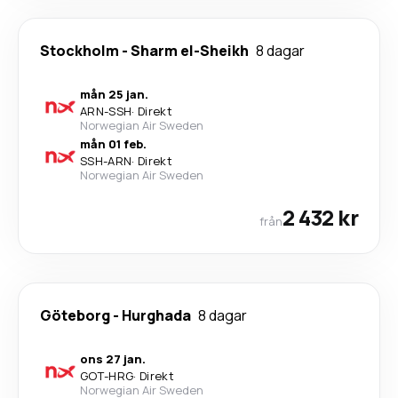
Stockholm
-
Sharm el-Sheikh
8 dagar
mån 25 jan.
ARN
-
SSH
·
Direkt
Norwegian Air Sweden
mån 01 feb.
SSH
-
ARN
·
Direkt
Norwegian Air Sweden
2 432 kr
från
Göteborg
-
Hurghada
8 dagar
ons 27 jan.
GOT
-
HRG
·
Direkt
Norwegian Air Sweden