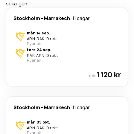
söka igen.
Stockholm
-
Marrakech
11 dagar
mån 14 sep.
ARN
-
RAK
·
Direkt
Ryanair
tors 24 sep.
RAK
-
ARN
·
Direkt
Ryanair
1 120 kr
från
Stockholm
-
Marrakech
11 dagar
mån 05 okt.
ARN
-
RAK
·
Direkt
Ryanair