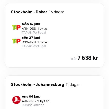
Stockholm
-
Dakar
14 dagar
mån 14 juni
ARN
-
DSS
·
1 byte
TAP Air Portugal
sön 27 juni
DSS
-
ARN
·
1 byte
TAP Air Portugal
7 638 kr
från
Stockholm
-
Johannesburg
11 dagar
ons 06 jan.
ARN
-
JNB
·
2 byten
Turkish Airlines