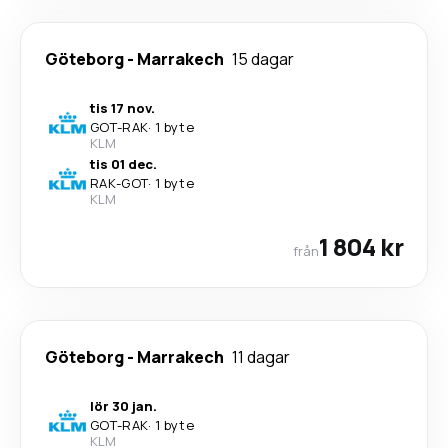
Göteborg
-
Marrakech
15 dagar
tis 17 nov.
GOT
-
RAK
·
1 byte
KLM
tis 01 dec.
RAK
-
GOT
·
1 byte
KLM
1 804 kr
från
Göteborg
-
Marrakech
11 dagar
lör 30 jan.
GOT
-
RAK
·
1 byte
KLM