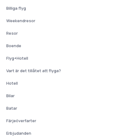
Billiga flyg
Weekendresor
Resor
Boende
Flyg+Hotell
Vart är det tillåtet att flyga?
Hotell
Bilar
Batar
Färjeöverfarter
Erbjudanden