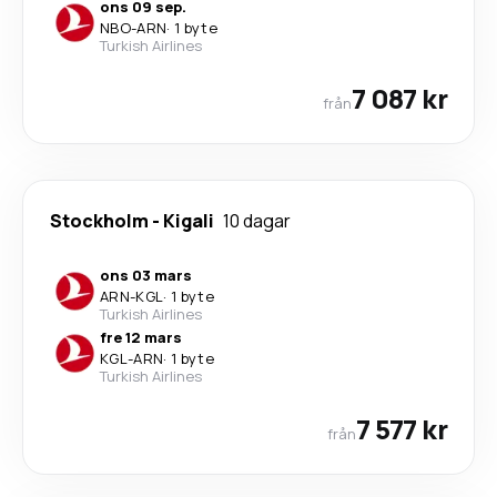
ons 09 sep.
NBO
-
ARN
·
1 byte
Turkish Airlines
7 087 kr
från
Stockholm
-
Kigali
10 dagar
ons 03 mars
ARN
-
KGL
·
1 byte
Turkish Airlines
fre 12 mars
KGL
-
ARN
·
1 byte
Turkish Airlines
7 577 kr
från