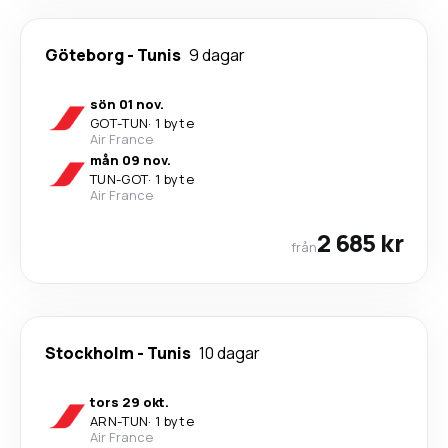
Göteborg
-
Tunis
9 dagar
sön 01 nov.
GOT
-
TUN
·
1 byte
Air France
mån 09 nov.
TUN
-
GOT
·
1 byte
Air France
2 685 kr
från
Stockholm
-
Tunis
10 dagar
tors 29 okt.
ARN
-
TUN
·
1 byte
Air France