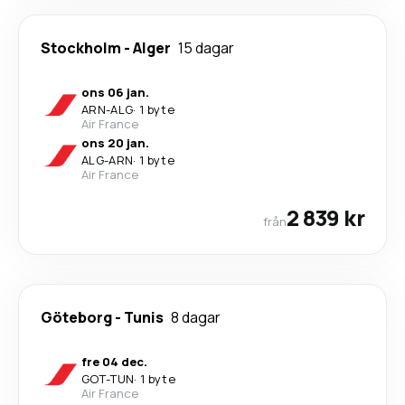
Stockholm
-
Alger
15 dagar
ons 06 jan.
ARN
-
ALG
·
1 byte
Air France
ons 20 jan.
ALG
-
ARN
·
1 byte
Air France
2 839 kr
från
Göteborg
-
Tunis
8 dagar
fre 04 dec.
GOT
-
TUN
·
1 byte
Air France