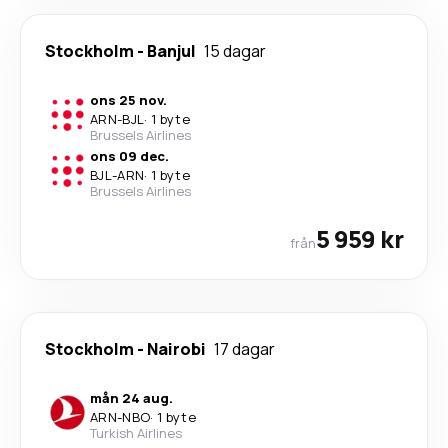
Stockholm
-
Banjul
15 dagar
ons 25 nov.
ARN
-
BJL
·
1 byte
Brussels Airlines
ons 09 dec.
BJL
-
ARN
·
1 byte
Brussels Airlines
5 959 kr
från
Stockholm
-
Nairobi
17 dagar
mån 24 aug.
ARN
-
NBO
·
1 byte
Turkish Airlines