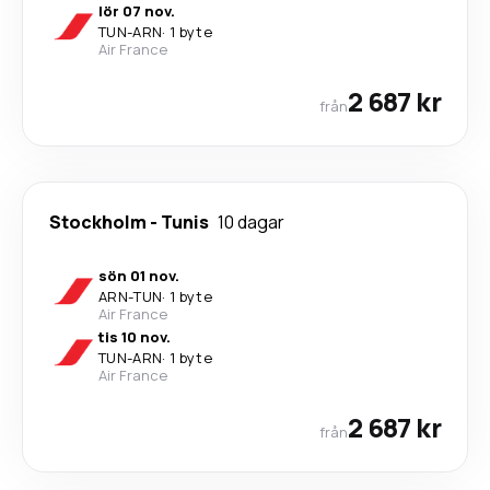
lör 07 nov.
TUN
-
ARN
·
1 byte
Air France
2 687 kr
från
Stockholm
-
Tunis
10 dagar
sön 01 nov.
ARN
-
TUN
·
1 byte
Air France
tis 10 nov.
TUN
-
ARN
·
1 byte
Air France
2 687 kr
från