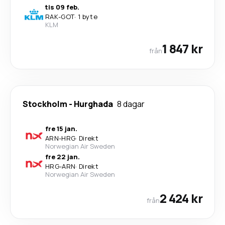
tis 09 feb.
RAK
-
GOT
·
1 byte
KLM
1 847 kr
från
Stockholm
-
Hurghada
8 dagar
fre 15 jan.
ARN
-
HRG
·
Direkt
Norwegian Air Sweden
fre 22 jan.
HRG
-
ARN
·
Direkt
Norwegian Air Sweden
2 424 kr
från