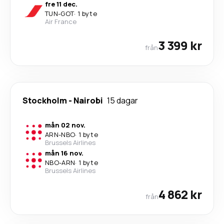
fre 11 dec.
TUN
-
GOT
·
1 byte
Air France
3 399 kr
från
Stockholm
-
Nairobi
15 dagar
mån 02 nov.
ARN
-
NBO
·
1 byte
Brussels Airlines
mån 16 nov.
NBO
-
ARN
·
1 byte
Brussels Airlines
4 862 kr
från