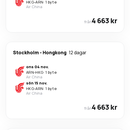
HKG
-
ARN
·
1 byte
Air China
4 663 kr
från
Stockholm
-
Hongkong
12 dagar
ons 04 nov.
ARN
-
HKG
·
1 byte
Air China
sön 15 nov.
HKG
-
ARN
·
1 byte
Air China
4 663 kr
från