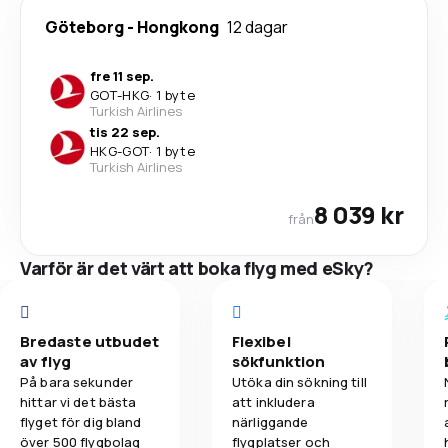
Göteborg
-
Hongkong
12 dagar
fre 11 sep.
GOT
-
HKG
·
1 byte
Turkish Airlines
tis 22 sep.
HKG
-
GOT
·
1 byte
Turkish Airlines
8 039 kr
från
Varför är det värt att boka flyg med eSky?
Bredaste utbudet
Flexibel
av flyg
sökfunktion
På bara sekunder
Utöka din sökning till
hittar vi det bästa
att inkludera
flyget för dig bland
närliggande
över 500 flygbolag
flygplatser och