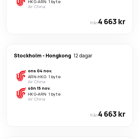
HKG
-
ARN
·
1 byte
Air China
4 663 kr
från
Stockholm
-
Hongkong
12 dagar
ons 04 nov.
ARN
-
HKG
·
1 byte
Air China
sön 15 nov.
HKG
-
ARN
·
1 byte
Air China
4 663 kr
från