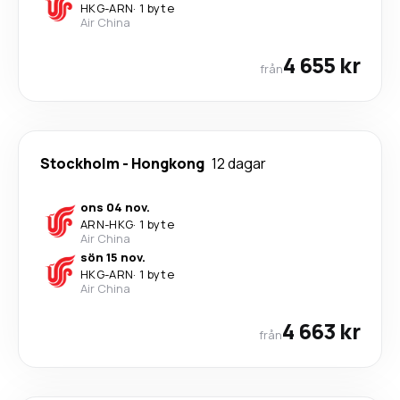
HKG
-
ARN
·
1 byte
Air China
4 655 kr
från
Stockholm
-
Hongkong
12 dagar
ons 04 nov.
ARN
-
HKG
·
1 byte
Air China
sön 15 nov.
HKG
-
ARN
·
1 byte
Air China
4 663 kr
från