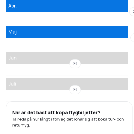
Apr.
Maj
Juni
??
Juli
??
När är det bäst att köpa flygbiljetter?
Ta reda på hur långt i förväg det lönar sig att boka tur- och
returflyg.