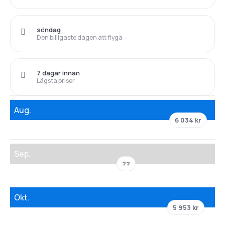
söndag
Den billigaste dagen att flyga
7 dagar innan
Lägsta priser
Aug.
6 034 kr
Sep.
??
Okt.
5 953 kr