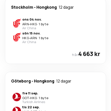
Stockholm
-
Hongkong
12 dagar
ons 04 nov.
ARN
-
HKG
·
1 byte
Air China
sön 15 nov.
HKG
-
ARN
·
1 byte
Air China
4 663 kr
från
Göteborg
-
Hongkong
12 dagar
fre 11 sep.
GOT
-
HKG
·
1 byte
Turkish Airlines
tis 22 sep.