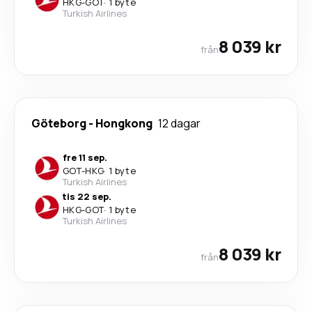
HKG
-
GOT
·
1 byte
Turkish Airlines
8 039 kr
från
Göteborg
-
Hongkong
12 dagar
fre 11 sep.
GOT
-
HKG
·
1 byte
Turkish Airlines
tis 22 sep.
HKG
-
GOT
·
1 byte
Turkish Airlines
8 039 kr
från