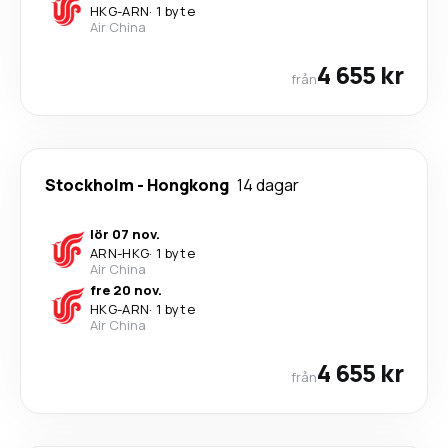
HKG
-
ARN
·
1 byte
Air China
4 655 kr
från
Stockholm
-
Hongkong
14 dagar
lör 07 nov.
ARN
-
HKG
·
1 byte
Air China
fre 20 nov.
HKG
-
ARN
·
1 byte
Air China
4 655 kr
från