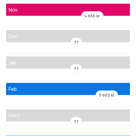
Nov.
4 655 kr
Dec.
??
Jan.
??
Feb.
5 602 kr
Mars
??