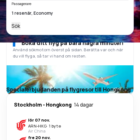
Passagerare
Sök
Boka ditt flyg på bara några minuter!
Använd sökmotorn överst på sidan. Berätta var och när
du vill flyga, så tar vi hand om resten.
Specialerbjudanden på flygresor till Hongkong
Stockholm
-
Hongkong
14 dagar
lör 07 nov.
ARN
-
HKG
·
1 byte
Air China
fre 20 nov.