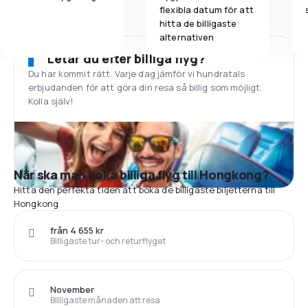
flexibla datum för att
hitta de billigaste
alternativen
Letar du efter billiga flyg?
Du har kommit rätt. Varje dag jämför vi hundratals
erbjudanden för att göra din resa så billig som möjligt.
Kolla själv!
När ska man boka billiga flyg till Hongkong?
Hitta den perfekta tiden att boka de billigaste biljetterna till
Hongkong
från 4 655 kr
Billigaste tur- och returflyget
November
Billigaste månaden att resa