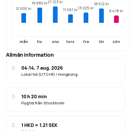
21 123 kr
19 680 kr
18 512 kr
13 025 kr
12 505 kr
11 097 kr
9 478 kr
mån
tis
ons
tors
fre
lör
sön
Allmän information
04:14, 7 aug. 2026
Lokal tid (UTC+8) i Hongkong
10 h 20 min
Flygtid från Stockholm
1 HKD = 1.21 SEK