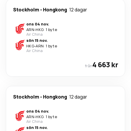
Stockholm
-
Hongkong
12 dagar
ons 04 nov.
ARN
-
HKG
·
1 byte
Air China
sön 15 nov.
HKG
-
ARN
·
1 byte
Air China
4 663 kr
från
Stockholm
-
Hongkong
12 dagar
ons 04 nov.
ARN
-
HKG
·
1 byte
Air China
sön 15 nov.