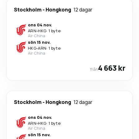
Stockholm
-
Hongkong
12 dagar
ons 04 nov.
ARN
-
HKG
·
1 byte
Air China
sön 15 nov.
HKG
-
ARN
·
1 byte
Air China
4 663 kr
från
Stockholm
-
Hongkong
12 dagar
ons 04 nov.
ARN
-
HKG
·
1 byte
Air China
sön 15 nov.