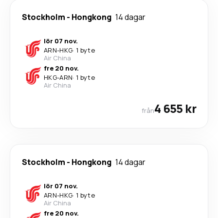
Stockholm
-
Hongkong
14 dagar
lör 07 nov.
ARN
-
HKG
·
1 byte
Air China
fre 20 nov.
HKG
-
ARN
·
1 byte
Air China
4 655 kr
från
Stockholm
-
Hongkong
14 dagar
lör 07 nov.
ARN
-
HKG
·
1 byte
Air China
fre 20 nov.