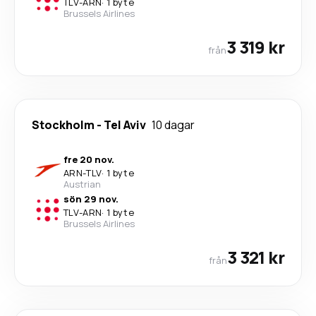
TLV
-
ARN
·
1 byte
Brussels Airlines
3 319 kr
från
Stockholm
-
Tel Aviv
10 dagar
fre 20 nov.
ARN
-
TLV
·
1 byte
Austrian
sön 29 nov.
TLV
-
ARN
·
1 byte
Brussels Airlines
3 321 kr
från