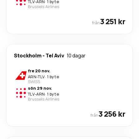
TLV
-
ARN
·
1 byte
Brussels Airlines
3 251 kr
från
Stockholm
-
Tel Aviv
10 dagar
fre 20 nov.
ARN
-
TLV
·
1 byte
SWISS
sön 29 nov.
TLV
-
ARN
·
1 byte
Brussels Airlines
3 256 kr
från