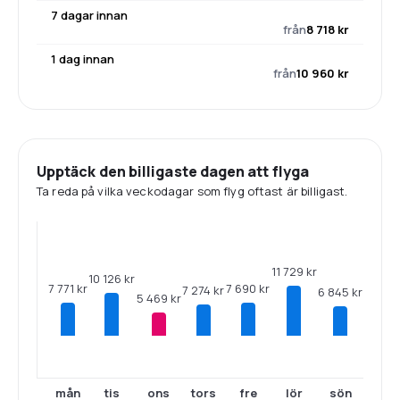
7 dagar innan
från
8 718 kr
1 dag innan
från
10 960 kr
Upptäck den billigaste dagen att flyga
Ta reda på vilka veckodagar som flyg oftast är billigast.
11 729 kr
10 126 kr
7 771 kr
7 690 kr
7 274 kr
6 845 kr
5 469 kr
mån
tis
ons
tors
fre
lör
sön