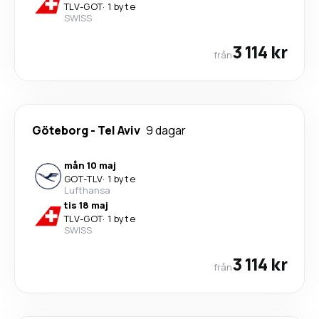
TLV
-
GOT
·
1 byte
SWISS
3 114 kr
från
Göteborg
-
Tel Aviv
9 dagar
mån 10 maj
GOT
-
TLV
·
1 byte
Lufthansa
tis 18 maj
TLV
-
GOT
·
1 byte
SWISS
3 114 kr
från