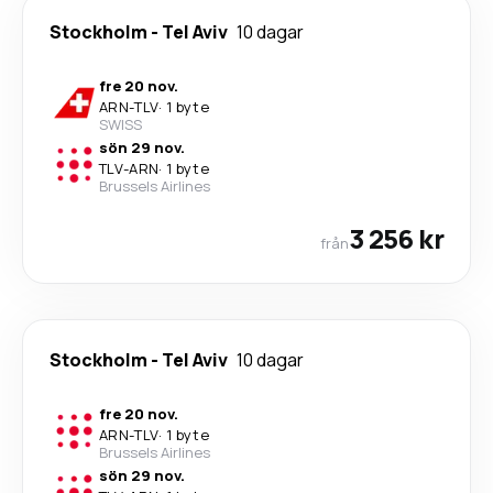
Stockholm
-
Tel Aviv
10 dagar
fre 20 nov.
ARN
-
TLV
·
1 byte
SWISS
sön 29 nov.
TLV
-
ARN
·
1 byte
Brussels Airlines
3 256 kr
från
Stockholm
-
Tel Aviv
10 dagar
fre 20 nov.
ARN
-
TLV
·
1 byte
Brussels Airlines
sön 29 nov.