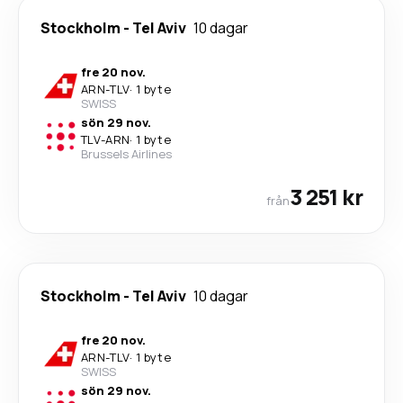
Stockholm
-
Tel Aviv
10 dagar
fre 20 nov.
ARN
-
TLV
·
1 byte
SWISS
sön 29 nov.
TLV
-
ARN
·
1 byte
Brussels Airlines
3 251 kr
från
Stockholm
-
Tel Aviv
10 dagar
fre 20 nov.
ARN
-
TLV
·
1 byte
SWISS
sön 29 nov.