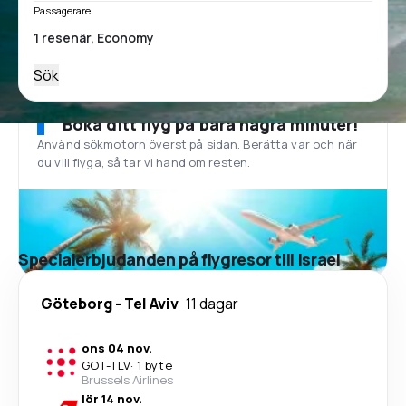
Passagerare
Sök
Boka ditt flyg på bara några minuter!
Använd sökmotorn överst på sidan. Berätta var och när
du vill flyga, så tar vi hand om resten.
Specialerbjudanden på flygresor till Israel
Göteborg
-
Tel Aviv
11 dagar
ons 04 nov.
GOT
-
TLV
·
1 byte
Brussels Airlines
lör 14 nov.