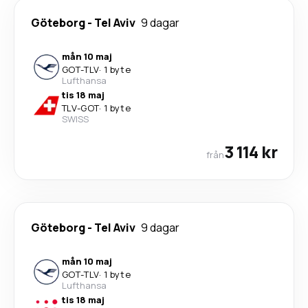
Göteborg
-
Tel Aviv
9 dagar
mån 10 maj
GOT
-
TLV
·
1 byte
Lufthansa
tis 18 maj
TLV
-
GOT
·
1 byte
SWISS
3 114 kr
från
Göteborg
-
Tel Aviv
9 dagar
mån 10 maj
GOT
-
TLV
·
1 byte
Lufthansa
tis 18 maj