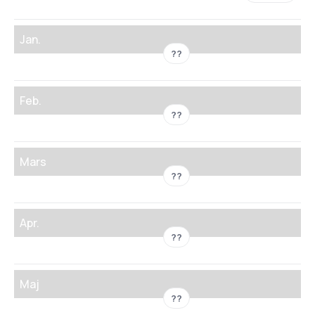
Jan.
??
Feb.
??
Mars
??
Apr.
??
Maj
??