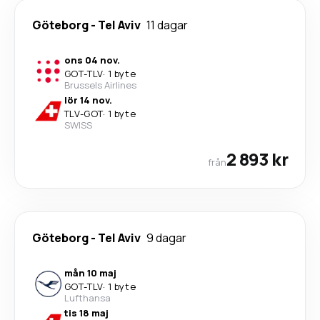
Göteborg
-
Tel Aviv
11 dagar
ons 04 nov.
GOT
-
TLV
·
1 byte
Brussels Airlines
lör 14 nov.
TLV
-
GOT
·
1 byte
SWISS
2 893 kr
från
Göteborg
-
Tel Aviv
9 dagar
mån 10 maj
GOT
-
TLV
·
1 byte
Lufthansa
tis 18 maj