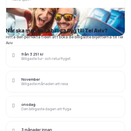
När ska man boka billiga flyg till Tel Aviv?
Hitta den perfekta tiden att boka de billigaste biljetterna till Tel
Aviv
från 3 251 kr
Billigaste tur- och returflyget
November
Billigaste månaden att resa
onsdag
Den billigaste dagen att flyga
3 månader innan