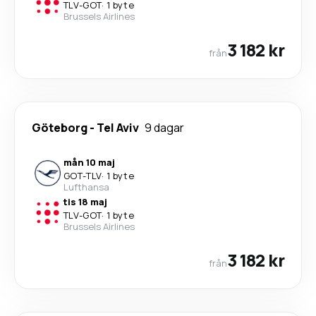
TLV
-
GOT
·
1 byte
Brussels Airlines
3 182 kr
från
Göteborg
-
Tel Aviv
9 dagar
mån 10 maj
GOT
-
TLV
·
1 byte
Lufthansa
tis 18 maj
TLV
-
GOT
·
1 byte
Brussels Airlines
3 182 kr
från