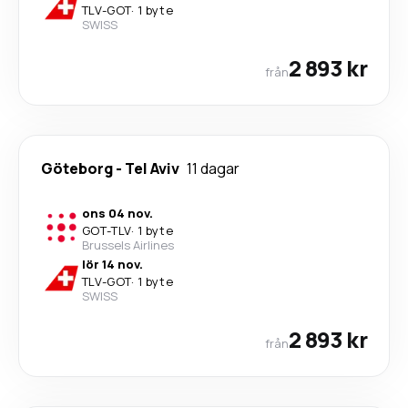
TLV
-
GOT
·
1 byte
SWISS
2 893 kr
från
Göteborg
-
Tel Aviv
11 dagar
ons 04 nov.
GOT
-
TLV
·
1 byte
Brussels Airlines
lör 14 nov.
TLV
-
GOT
·
1 byte
SWISS
2 893 kr
från