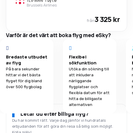
TLV
-
ARN
·
1 byte
Brussels Airlines
3 325 kr
från
Varför är det värt att boka flyg med eSky?
Bredaste utbudet
Flexibel
av flyg
sökfunktion
På bara sekunder
Utöka din sökning till
hittar vi det bästa
att inkludera
flyget för dig bland
närliggande
över 500 flygbolag
flygplatser och
flexibla datum för att
hitta de billigaste
alternativen
Letar du efter billiga flyg?
Du har kommit rätt. Varje dag jämför vi hundratals
erbjudanden för att göra din resa så billig som möjligt.
Kolla själv!