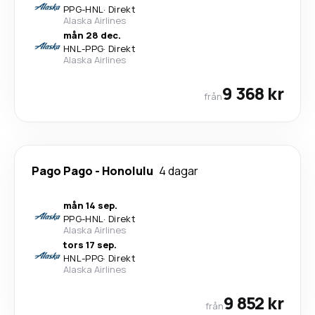
PPG
-
HNL
·
Direkt
Alaska Airlines
mån 28 dec.
HNL
-
PPG
·
Direkt
Alaska Airlines
9 368 kr
från
Pago Pago
-
Honolulu
4 dagar
mån 14 sep.
PPG
-
HNL
·
Direkt
Alaska Airlines
tors 17 sep.
HNL
-
PPG
·
Direkt
Alaska Airlines
9 852 kr
från