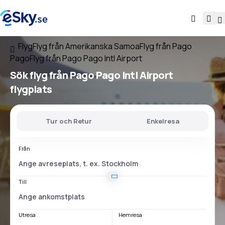
Flyg
Flyg från Amerikanska Samoa
Flyg från Pago
Pago
Flyg från Pago Pago Intl Airport
Sök flyg
från
Pago Pago Intl Airport
flygplats
Tur och Retur
Enkelresa
Från
Till
Utresa
Hemresa