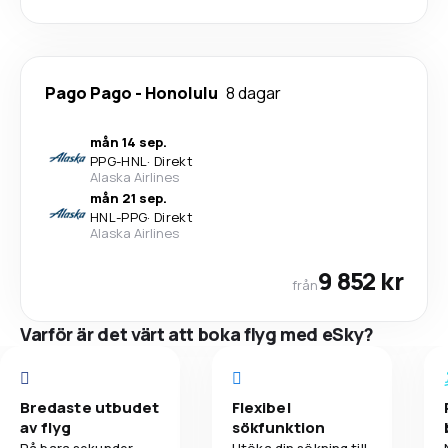
Pago Pago
-
Honolulu
8 dagar
mån 14 sep.
PPG
-
HNL
·
Direkt
Alaska Airlines
mån 21 sep.
HNL
-
PPG
·
Direkt
Alaska Airlines
9 852 kr
från
Varför är det värt att boka flyg med eSky?
Bredaste utbudet
Flexibel
av flyg
sökfunktion