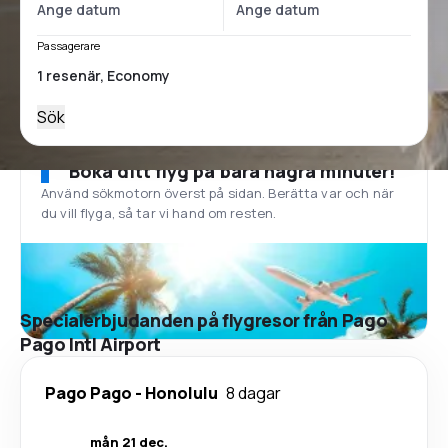
Passagerare
Sök
Boka ditt flyg på bara några minuter!
Använd sökmotorn överst på sidan. Berätta var och när
du vill flyga, så tar vi hand om resten.
Specialerbjudanden på flygresor från Pago
Pago Intl Airport
Pago Pago
-
Honolulu
8 dagar
mån 21 dec.