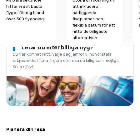
På bara sekunder
Utöka din sökning till
hittar vi det bästa
att inkludera
flyget för dig bland
närliggande
över 500 flygbolag
flygplatser och
flexibla datum för att
hitta de billigaste
alternativen
Letar du efter billiga flyg?
Du har kommit rätt. Varje dag jämför vi hundratals
erbjudanden för att göra din resa så billig som möjligt.
Kolla själv!
Planera din resa