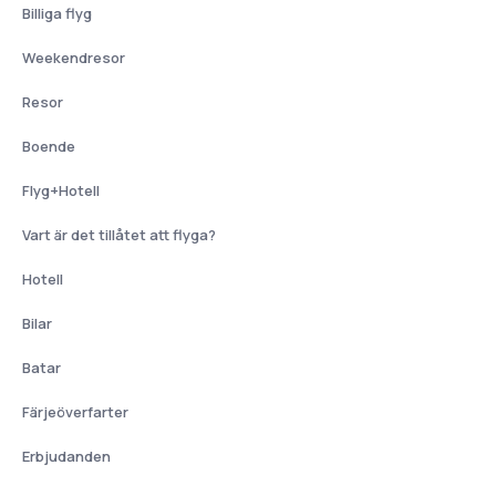
Billiga flyg
Weekendresor
Resor
Boende
Flyg+Hotell
Vart är det tillåtet att flyga?
Hotell
Bilar
Batar
Färjeöverfarter
Erbjudanden