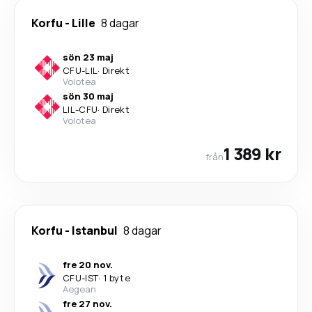
Korfu
-
Lille
8 dagar
sön 23 maj
CFU
-
LIL
·
Direkt
Volotea
sön 30 maj
LIL
-
CFU
·
Direkt
Volotea
1 389 kr
från
Korfu
-
Istanbul
8 dagar
fre 20 nov.
CFU
-
IST
·
1 byte
Aegean
fre 27 nov.