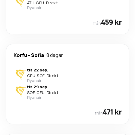
ATH
-
CFU
·
Direkt
Ryanair
459 kr
från
Korfu
-
Sofia
8 dagar
tis 22 sep.
CFU
-
SOF
·
Direkt
Ryanair
tis 29 sep.
SOF
-
CFU
·
Direkt
Ryanair
471 kr
från