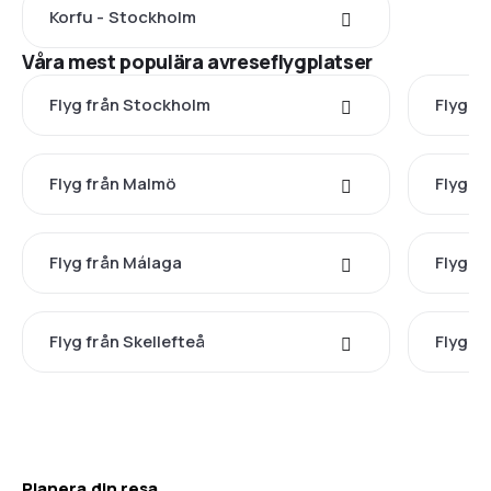
Korfu - Stockholm
Våra mest populära avreseflygplatser
Flyg från Stockholm
Flyg f
Flyg från Malmö
Flyg fr
Flyg från Málaga
Flyg f
Flyg från Skellefteå
Flyg f
Planera din resa