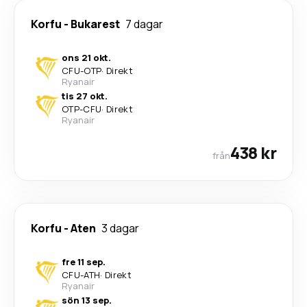
Korfu
-
Bukarest
7 dagar
ons 21 okt.
CFU
-
OTP
·
Direkt
Ryanair
tis 27 okt.
OTP
-
CFU
·
Direkt
Ryanair
438 kr
från
Korfu
-
Aten
3 dagar
fre 11 sep.
CFU
-
ATH
·
Direkt
Ryanair
sön 13 sep.