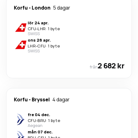
Korfu
-
London
5 dagar
lör 24 apr.
CFU
-
LHR
·
1 byte
SWISS
ons 28 apr.
LHR
-
CFU
·
1 byte
SWISS
2 682 kr
från
Korfu
-
Bryssel
4 dagar
fre 04 dec.
CFU
-
BRU
·
1 byte
Aegean
mån 07 dec.
BRU
-
CFU
·
1 byte