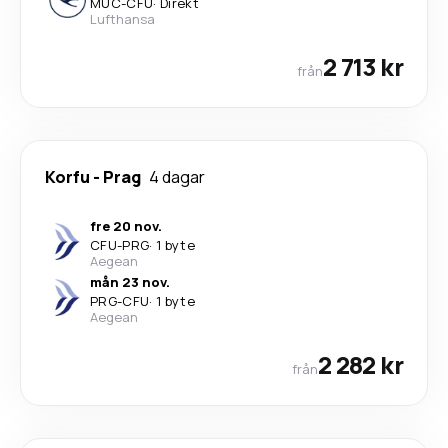
MUC
-
CFU
·
Direkt
Lufthansa
2 713 kr
från
Korfu
-
Prag
4 dagar
fre 20 nov.
CFU
-
PRG
·
1 byte
Aegean
mån 23 nov.
PRG
-
CFU
·
1 byte
Aegean
2 282 kr
från