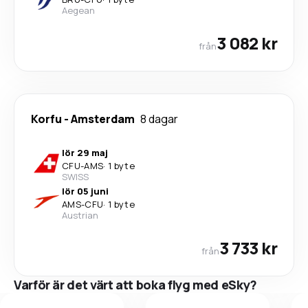
Aegean
3 082 kr
från
Korfu
-
Amsterdam
8 dagar
lör 29 maj
CFU
-
AMS
·
1 byte
SWISS
lör 05 juni
AMS
-
CFU
·
1 byte
Austrian
3 733 kr
från
Varför är det värt att boka flyg med eSky?