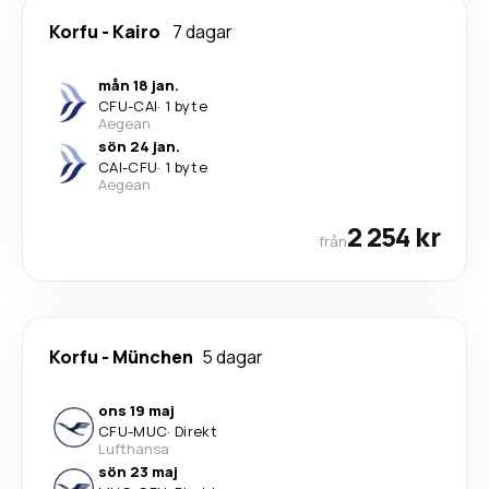
Korfu
-
Kairo
7 dagar
mån 18 jan.
CFU
-
CAI
·
1 byte
Aegean
sön 24 jan.
CAI
-
CFU
·
1 byte
Aegean
2 254 kr
från
Korfu
-
München
5 dagar
ons 19 maj
CFU
-
MUC
·
Direkt
Lufthansa
sön 23 maj