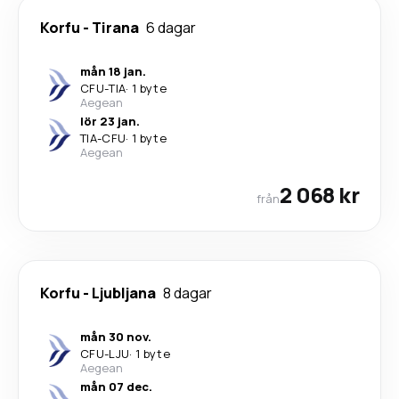
Korfu
-
Tirana
6 dagar
mån 18 jan.
CFU
-
TIA
·
1 byte
Aegean
lör 23 jan.
TIA
-
CFU
·
1 byte
Aegean
2 068 kr
från
Korfu
-
Ljubljana
8 dagar
mån 30 nov.
CFU
-
LJU
·
1 byte
Aegean
mån 07 dec.