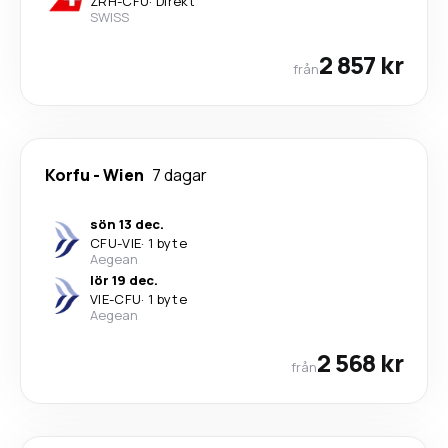
ZRH
-
CFU
·
Direkt
SWISS
2 857 kr
från
Korfu
-
Wien
7 dagar
sön 13 dec.
CFU
-
VIE
·
1 byte
Aegean
lör 19 dec.
VIE
-
CFU
·
1 byte
Aegean
2 568 kr
från