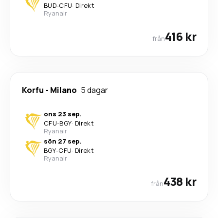
BUD
-
CFU
·
Direkt
Ryanair
416 kr
från
Korfu
-
Milano
5 dagar
ons 23 sep.
CFU
-
BGY
·
Direkt
Ryanair
sön 27 sep.
BGY
-
CFU
·
Direkt
Ryanair
438 kr
från