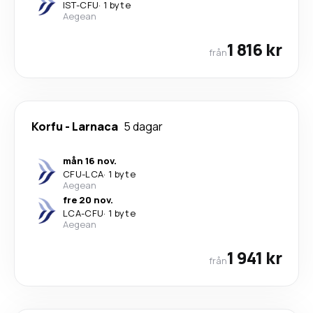
IST
-
CFU
·
1 byte
Aegean
1 816 kr
från
Korfu
-
Larnaca
5 dagar
mån 16 nov.
CFU
-
LCA
·
1 byte
Aegean
fre 20 nov.
LCA
-
CFU
·
1 byte
Aegean
1 941 kr
från