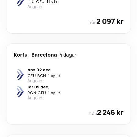
LJU
-
CFU
·
1 byte
Aegean
2 097 kr
från
Korfu
-
Barcelona
4 dagar
ons 02 dec.
CFU
-
BCN
·
1 byte
Aegean
lör 05 dec.
BCN
-
CFU
·
1 byte
Aegean
2 246 kr
från