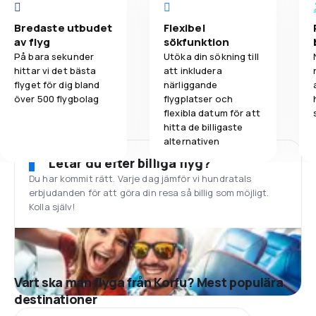
Bredaste utbudet
Flexibel
av flyg
sökfunktion
På bara sekunder
Utöka din sökning till
hittar vi det bästa
att inkludera
flyget för dig bland
närliggande
över 500 flygbolag
flygplatser och
flexibla datum för att
hitta de billigaste
alternativen
Letar du efter billiga flyg?
Du har kommit rätt. Varje dag jämför vi hundratals
erbjudanden för att göra din resa så billig som möjligt.
Kolla själv!
Vart ska man flyga från Korfu? Mest populära
destinationer