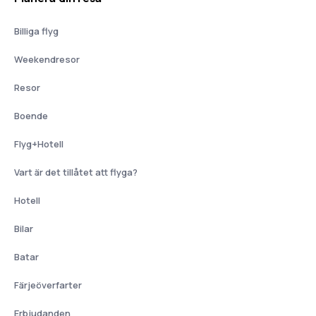
Billiga flyg
Weekendresor
Resor
Boende
Flyg+Hotell
Vart är det tillåtet att flyga?
Hotell
Bilar
Batar
Färjeöverfarter
Erbjudanden