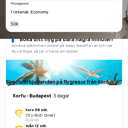
Passagerare
Sök
Boka ditt flyg på bara några minuter!
Använd sökmotorn överst på sidan. Berätta var och när
du vill flyga, så tar vi hand om resten.
Specialerbjudanden på flygresor från Korfu
Korfu
-
Budapest
5 dagar
tors 08 okt.
CFU
-
BUD
·
Direkt
Ryanair
mån 12 okt.