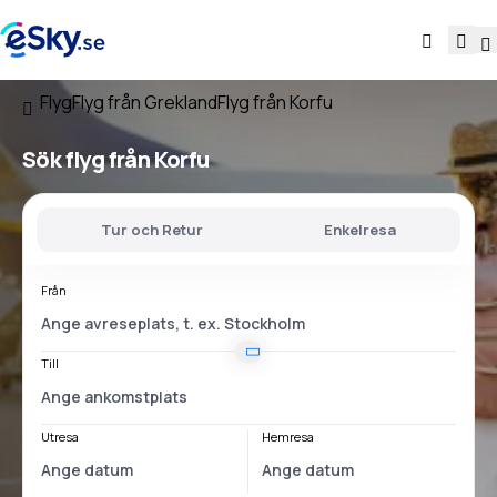
Flyg
Flyg från Grekland
Flyg från Korfu
Sök flyg
från Korfu
Tur och Retur
Enkelresa
Från
Till
Utresa
Hemresa