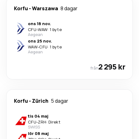
Korfu
-
Warszawa
8 dagar
ons 18 nov.
CFU
-
WAW
·
1 byte
Aegean
ons 25 nov.
WAW
-
CFU
·
1 byte
Aegean
2 295 kr
från
Korfu
-
Zürich
5 dagar
tis 04 maj
CFU
-
ZRH
·
Direkt
SWISS
lör 08 maj