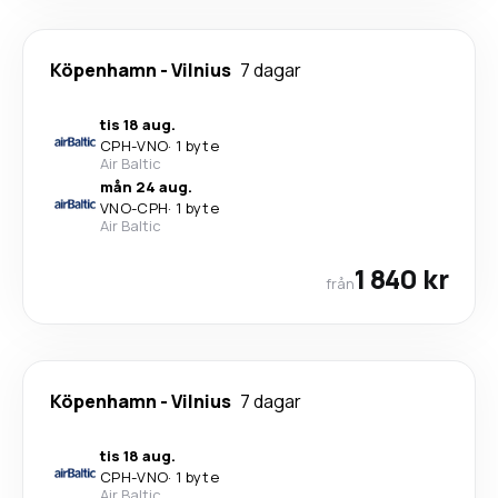
Köpenhamn
-
Vilnius
7 dagar
tis 18 aug.
CPH
-
VNO
·
1 byte
Air Baltic
mån 24 aug.
VNO
-
CPH
·
1 byte
Air Baltic
1 840 kr
från
Köpenhamn
-
Vilnius
7 dagar
tis 18 aug.
CPH
-
VNO
·
1 byte
Air Baltic