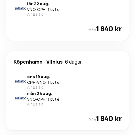
lör 22 aug.
VNO
-
CPH
·
1 byte
Air Baltic
1 840 kr
från
Köpenhamn
-
Vilnius
6 dagar
ons 19 aug.
CPH
-
VNO
·
1 byte
Air Baltic
mån 24 aug.
VNO
-
CPH
·
1 byte
Air Baltic
1 840 kr
från