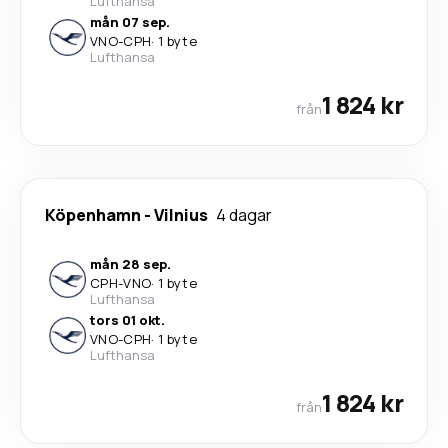
Lufthansa
mån 07 sep.
VNO
-
CPH
·
1 byte
Lufthansa
1 824 kr
från
Köpenhamn
-
Vilnius
4 dagar
mån 28 sep.
CPH
-
VNO
·
1 byte
Lufthansa
tors 01 okt.
VNO
-
CPH
·
1 byte
Lufthansa
1 824 kr
från