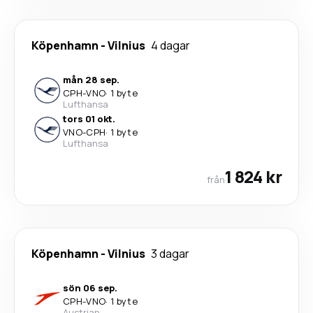
Köpenhamn
-
Vilnius
4 dagar
mån 28 sep.
CPH
-
VNO
·
1 byte
Lufthansa
tors 01 okt.
VNO
-
CPH
·
1 byte
Lufthansa
1 824 kr
från
Köpenhamn
-
Vilnius
3 dagar
sön 06 sep.
CPH
-
VNO
·
1 byte
Austrian