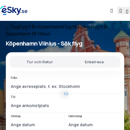
Flyg
Flyg från Köpenhamn
Flyg till Vilnius
Flyg från
Köpenhamn till Vilnius
Köpenhamn Vilnius
- Sök flyg
Tur och Retur
Enkelresa
Från
Till
Utresa
Hemresa