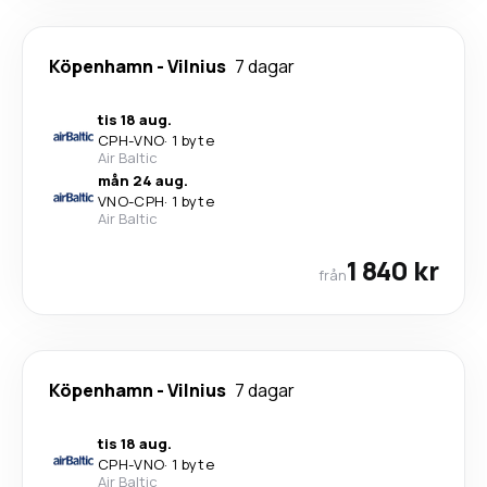
Köpenhamn
-
Vilnius
7 dagar
tis 18 aug.
CPH
-
VNO
·
1 byte
Air Baltic
mån 24 aug.
VNO
-
CPH
·
1 byte
Air Baltic
1 840 kr
från
Köpenhamn
-
Vilnius
7 dagar
tis 18 aug.
CPH
-
VNO
·
1 byte
Air Baltic