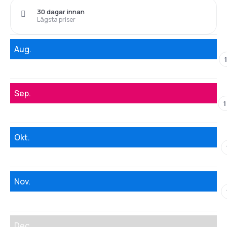
30 dagar innan
Lägsta priser
Aug.
Sep.
1
Okt.
Nov.
Dec.