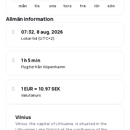
mån
tis
ons
tors
fre
lör
sön
Allmän information
07:32, 8 aug. 2026
Lokal tid (UTC+2)
1 h 5 min
Flygtid från Köpenhamn
1 EUR = 10.97 SEK
Valutakurs
Vilnius
Vilnius, the capital of Lithuania, is situated in the
Lithuanian Lake District at the confluence of the