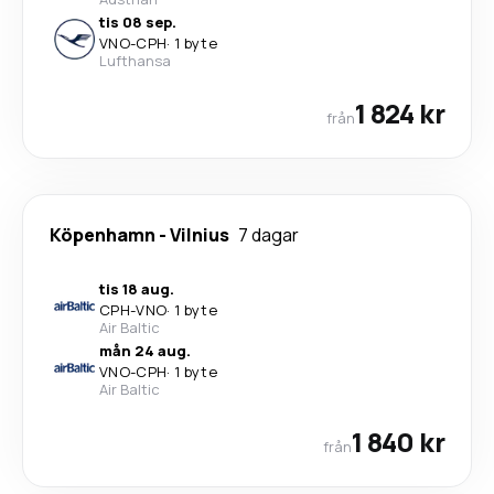
tis 08 sep.
VNO
-
CPH
·
1 byte
Lufthansa
1 824 kr
från
Köpenhamn
-
Vilnius
7 dagar
tis 18 aug.
CPH
-
VNO
·
1 byte
Air Baltic
mån 24 aug.
VNO
-
CPH
·
1 byte
Air Baltic
1 840 kr
från