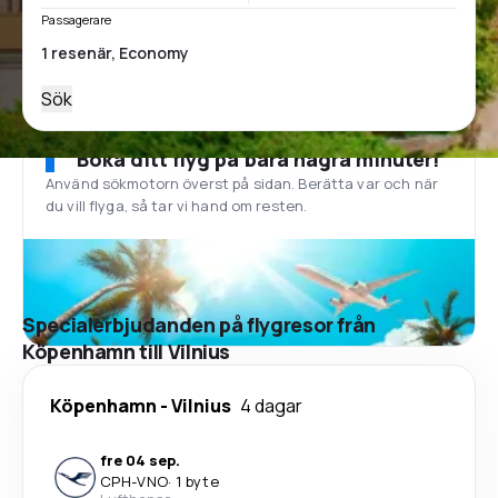
Passagerare
Sök
Boka ditt flyg på bara några minuter!
Använd sökmotorn överst på sidan. Berätta var och när
du vill flyga, så tar vi hand om resten.
Specialerbjudanden på flygresor från
Köpenhamn till Vilnius
Köpenhamn
-
Vilnius
4 dagar
fre 04 sep.
CPH
-
VNO
·
1 byte