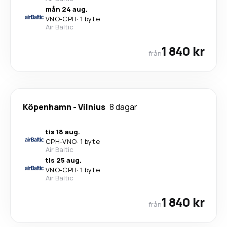
mån 24 aug.
VNO
-
CPH
·
1 byte
Air Baltic
1 840 kr
från
Köpenhamn
-
Vilnius
8 dagar
tis 18 aug.
CPH
-
VNO
·
1 byte
Air Baltic
tis 25 aug.
VNO
-
CPH
·
1 byte
Air Baltic
1 840 kr
från