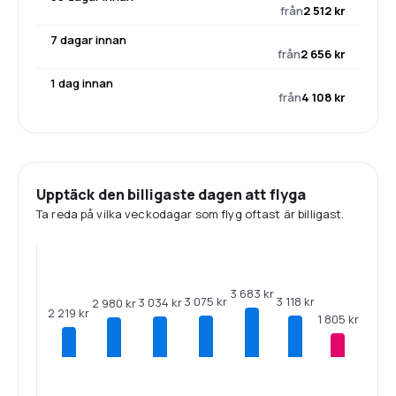
från
2 512 kr
7 dagar innan
från
2 656 kr
1 dag innan
från
4 108 kr
Upptäck den billigaste dagen att flyga
Ta reda på vilka veckodagar som flyg oftast är billigast.
3 683 kr
3 118 kr
3 075 kr
3 034 kr
2 980 kr
2 219 kr
1 805 kr