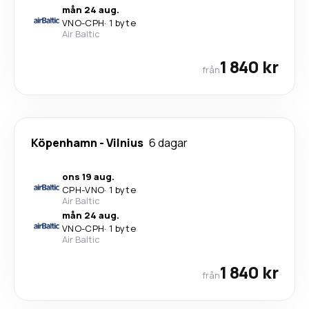
mån 24 aug.
VNO
-
CPH
·
1 byte
Air Baltic
1 840 kr
från
Köpenhamn
-
Vilnius
6 dagar
ons 19 aug.
CPH
-
VNO
·
1 byte
Air Baltic
mån 24 aug.
VNO
-
CPH
·
1 byte
Air Baltic
1 840 kr
från