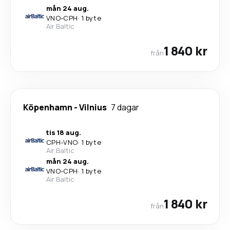
mån 24 aug.
VNO
-
CPH
·
1 byte
Air Baltic
1 840 kr
från
Köpenhamn
-
Vilnius
7 dagar
tis 18 aug.
CPH
-
VNO
·
1 byte
Air Baltic
mån 24 aug.
VNO
-
CPH
·
1 byte
Air Baltic
1 840 kr
från