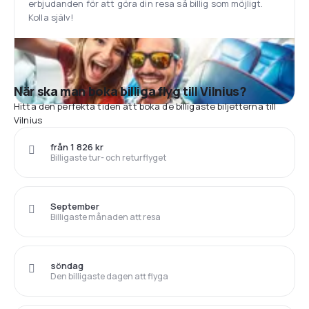
erbjudanden för att göra din resa så billig som möjligt.
Kolla själv!
När ska man boka billiga flyg till Vilnius?
Hitta den perfekta tiden att boka de billigaste biljetterna till
Vilnius
från 1 826 kr
Billigaste tur- och returflyget
September
Billigaste månaden att resa
söndag
Den billigaste dagen att flyga