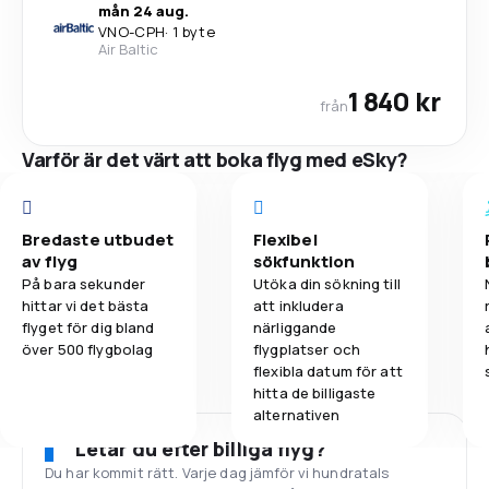
mån 24 aug.
VNO
-
CPH
·
1 byte
Air Baltic
1 840 kr
från
Varför är det värt att boka flyg med eSky?
Bredaste utbudet
Flexibel
av flyg
sökfunktion
På bara sekunder
Utöka din sökning till
hittar vi det bästa
att inkludera
flyget för dig bland
närliggande
över 500 flygbolag
flygplatser och
flexibla datum för att
hitta de billigaste
alternativen
Letar du efter billiga flyg?
Du har kommit rätt. Varje dag jämför vi hundratals