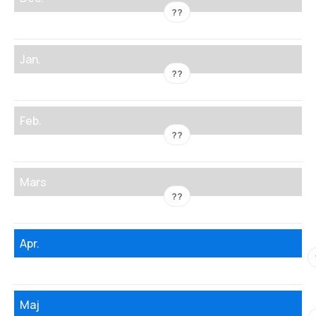
??
Jan.
??
Feb.
??
Mars
??
Apr.
Maj