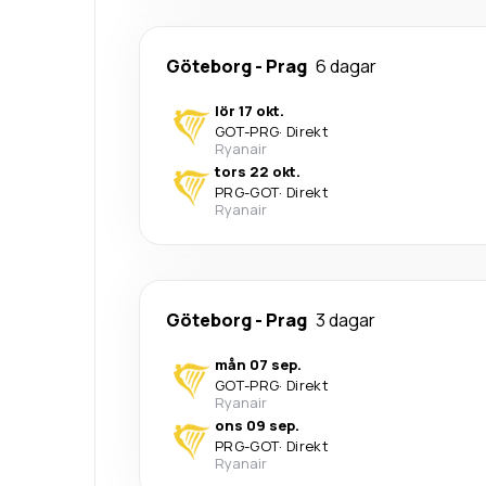
Göteborg
-
Prag
6 dagar
lör 17 okt.
GOT
-
PRG
·
Direkt
Ryanair
tors 22 okt.
PRG
-
GOT
·
Direkt
Ryanair
Göteborg
-
Prag
3 dagar
mån 07 sep.
GOT
-
PRG
·
Direkt
Ryanair
ons 09 sep.
PRG
-
GOT
·
Direkt
Ryanair