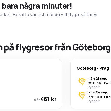
å bara några minuter!
an. Berätta var och när du vill flyga, så tar vi
på flygresor från Göteborg 
Göteborg
-
Prag
mån 21 sep.
GOT
-
PRG
·
Dire
Ryanair
tors 24 sep.
461 kr
PRG
-
GOT
·
Dire
från
Ryanair