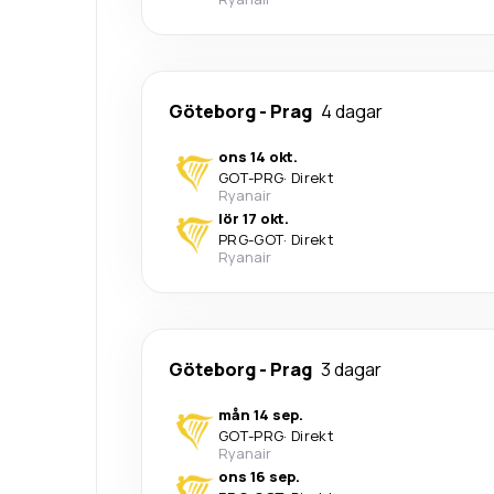
Göteborg
-
Prag
4 dagar
ons 14 okt.
GOT
-
PRG
·
Direkt
Ryanair
lör 17 okt.
PRG
-
GOT
·
Direkt
Ryanair
Göteborg
-
Prag
3 dagar
mån 14 sep.
GOT
-
PRG
·
Direkt
Ryanair
ons 16 sep.