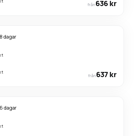
kt
636 kr
från
8 dagar
kt
kt
637 kr
från
6 dagar
kt