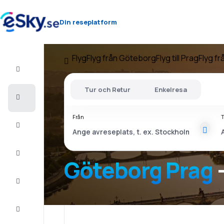
Din reseplatform
Flyg
Flyg från Göteborg
Flyg till Prag
Flyg fr
Flyg+Hotell
Tur och Retur
Enkelresa
Billiga
flyg
Från
T
Resor
Sista
minuten
Göteborg Prag
-
Weekendresor
Boende