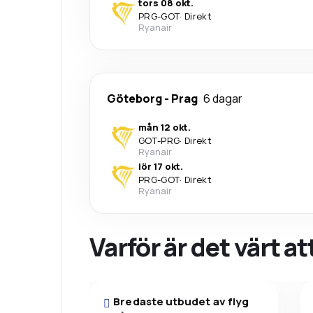
tors 08 okt.
PRG
-
GOT
·
Direkt
Ryanair
Göteborg
-
Prag
6 dagar
mån 12 okt.
GOT
-
PRG
·
Direkt
Ryanair
lör 17 okt.
PRG
-
GOT
·
Direkt
Ryanair
Varför är det värt a
Bredaste utbudet av flyg