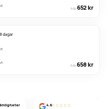
kt
652 kr
från
8 dagar
kt
kt
658 kr
från
vämligheter
4.6