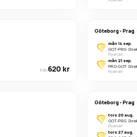
Göteborg
-
Prag
mån 14 sep.
GOT
-
PRG
·
Dire
Ryanair
mån 21 sep.
620 kr
PRG
-
GOT
·
Dire
från
Ryanair
Göteborg
-
Prag
tors 20 aug.
GOT
-
PRG
·
Dire
Ryanair
tors 27 aug.