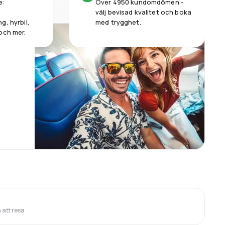
e:
Över 4950 kundomdömen -
välj bevisad kvalitet och boka
g, hyrbil,
med trygghet.
och mer.
 att resa