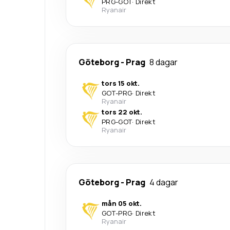
PRG
-
GOT
·
Direkt
Ryanair
Göteborg
-
Prag
8 dagar
tors 15 okt.
GOT
-
PRG
·
Direkt
Ryanair
tors 22 okt.
PRG
-
GOT
·
Direkt
Ryanair
Göteborg
-
Prag
4 dagar
mån 05 okt.
GOT
-
PRG
·
Direkt
Ryanair