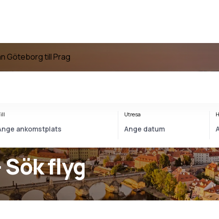
ån Göteborg till Prag
ill
Utresa
H
 Sök flyg