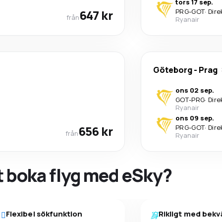
tors 17 sep.
647 kr
PRG
-
GOT
·
Dire
från
Ryanair
Göteborg
-
Prag
ons 02 sep.
GOT
-
PRG
·
Dire
Ryanair
ons 09 sep.
656 kr
PRG
-
GOT
·
Dire
från
Ryanair
tt boka flyg med eSky?
Flexibel sökfunktion
Rikligt med bek