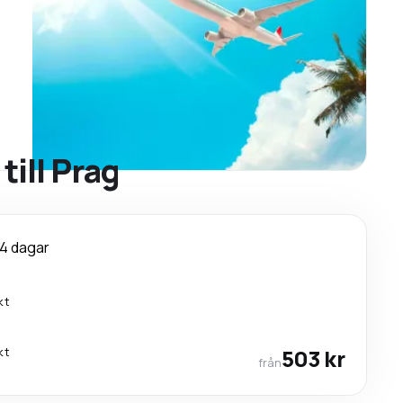
till Prag
4 dagar
kt
kt
503 kr
från