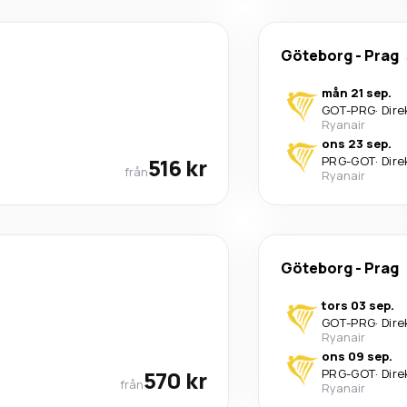
Göteborg
-
Prag
mån 21 sep.
GOT
-
PRG
·
Dire
Ryanair
ons 23 sep.
516 kr
PRG
-
GOT
·
Dire
från
Ryanair
Göteborg
-
Prag
tors 03 sep.
GOT
-
PRG
·
Dire
Ryanair
ons 09 sep.
570 kr
PRG
-
GOT
·
Dire
från
Ryanair