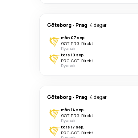
Göteborg
-
Prag
4 dagar
mån 07 sep.
GOT
-
PRG
·
Direkt
Ryanair
tors 10 sep.
PRG
-
GOT
·
Direkt
Ryanair
Göteborg
-
Prag
4 dagar
mån 14 sep.
GOT
-
PRG
·
Direkt
Ryanair
tors 17 sep.
PRG
-
GOT
·
Direkt
Ryanair