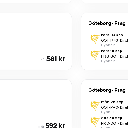
Göteborg
-
Prag
tors 03 sep.
GOT
-
PRG
·
Dire
Ryanair
tors 10 sep.
581 kr
PRG
-
GOT
·
Dire
från
Ryanair
Göteborg
-
Prag
mån 28 sep.
GOT
-
PRG
·
Dire
Ryanair
ons 30 sep.
592 kr
PRG
-
GOT
·
Dire
från
Ryanair