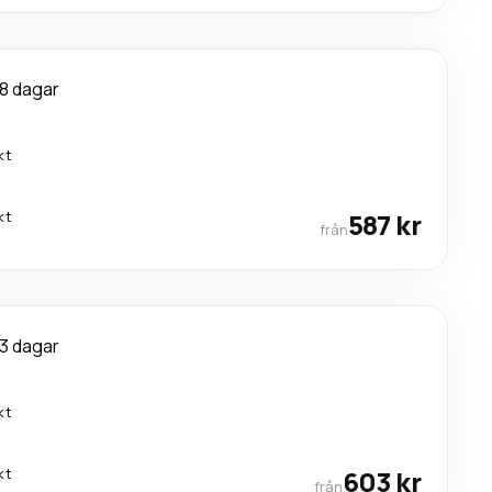
8 dagar
kt
kt
587 kr
från
3 dagar
kt
kt
603 kr
från