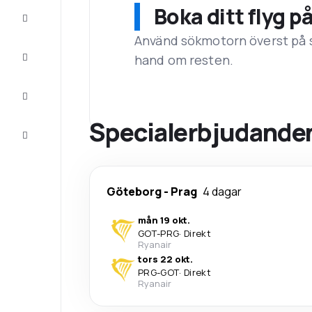
Boka ditt flyg p
Erbjudanden
Använd sökmotorn överst på sid
Fullfölj
hand om resten.
resan
Inspiration
och tips
Specialerbjudanden 
Kundservice
Göteborg
-
Prag
4 dagar
mån 19 okt.
GOT
-
PRG
·
Direkt
Ryanair
tors 22 okt.
PRG
-
GOT
·
Direkt
Ryanair