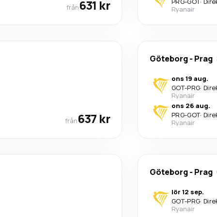
631 kr
PRG
-
GOT
·
Dire
från
Ryanair
Göteborg
-
Prag
ons 19 aug.
GOT
-
PRG
·
Dire
Ryanair
ons 26 aug.
637 kr
PRG
-
GOT
·
Dire
från
Ryanair
Göteborg
-
Prag
lör 12 sep.
GOT
-
PRG
·
Dire
Ryanair