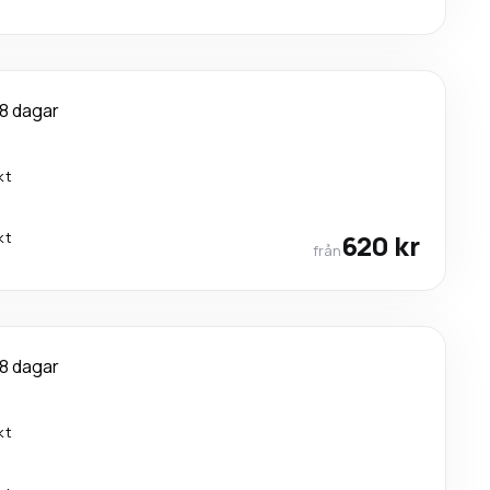
8 dagar
kt
kt
620 kr
från
8 dagar
kt