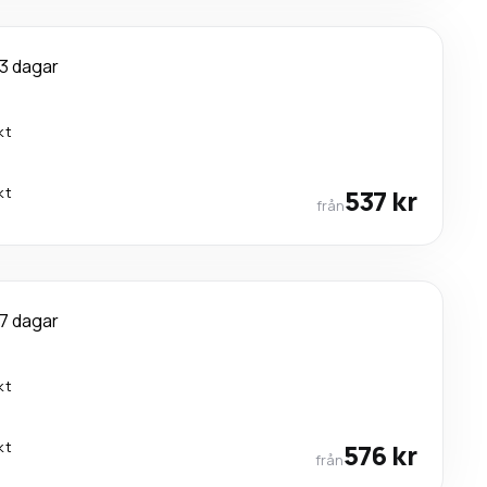
3 dagar
kt
kt
537 kr
från
7 dagar
kt
kt
576 kr
från