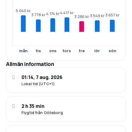
5 040 kr
4 417 kr
4 174 kr
3 778 kr
3 657 kr
3 549 kr
3 286 kr
mån
tis
ons
tors
fre
lör
sön
Allmän information
01:14, 7 aug. 2026
Lokal tid (UTC+1)
2 h 35 min
Flygtid från Göteborg