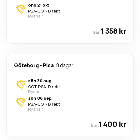
ons 21 okt.
PSA
-
GOT
·
Direkt
Ryanair
1 358 kr
från
Göteborg
-
Pisa
8 dagar
sön 30 aug.
GOT
-
PSA
·
Direkt
Ryanair
sön 06 sep.
PSA
-
GOT
·
Direkt
Ryanair
1 400 kr
från