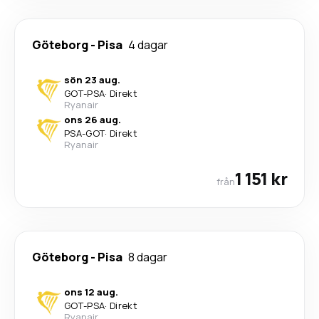
Göteborg
-
Pisa
4 dagar
sön 23 aug.
GOT
-
PSA
·
Direkt
Ryanair
ons 26 aug.
PSA
-
GOT
·
Direkt
Ryanair
1 151 kr
från
Göteborg
-
Pisa
8 dagar
ons 12 aug.
GOT
-
PSA
·
Direkt
Ryanair