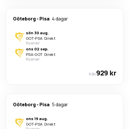
Göteborg
-
Pisa
4 dagar
sön 30 aug.
GOT
-
PSA
·
Direkt
Ryanair
ons 02 sep.
PSA
-
GOT
·
Direkt
Ryanair
929 kr
från
Göteborg
-
Pisa
5 dagar
ons 19 aug.
GOT
-
PSA
·
Direkt
Ryanair