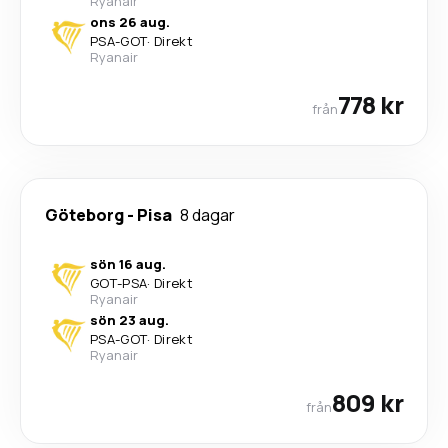
Ryanair
ons 26 aug.
PSA
-
GOT
·
Direkt
Ryanair
778 kr
från
Göteborg
-
Pisa
8 dagar
sön 16 aug.
GOT
-
PSA
·
Direkt
Ryanair
sön 23 aug.
PSA
-
GOT
·
Direkt
Ryanair
809 kr
från