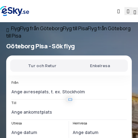
Flyg
Flyg från Göteborg
Flyg till Pisa
Flyg från Göteborg
till Pisa
Göteborg Pisa
- Sök flyg
Tur och Retur
Enkelresa
Från
Till
Utresa
Hemresa