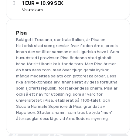
1 EUR = 10.99 SEK
Valutakurs
Pisa
Beläget i Toscana, centrala Italien, är Pisa en
historisk stad som grenslar över floden Arno, precis
innan den smälter samman med Liguriska havet. Som
huvudstad i provinsen Pisa är denna stad globalt
känd för sitt ikoniska lutande torn. Men Pisa är mer
än bara dess torn, med över tjugo gamla kyrkor,
många medeltida palats och pittoreska broar. Dess
rika arkitektoniska arv, finansierat av dess förflutna
som sjöfartsrepublik, förstärker dess charm. Pisa är
också ett nav för utbildning, som är värd för
universitetet i Pisa, etablerat på 1100-talet, och
Scuola Normale Superiore di Pisa, grundat av
Napoleon. Stadens namn, som tros betyda "mun",
återspeglar dess läge vid Arnoflodens mynning.