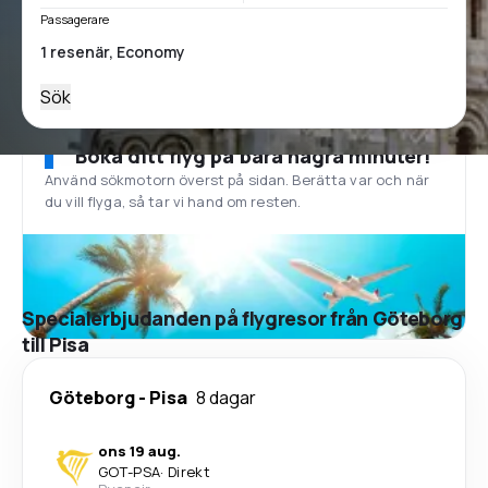
Passagerare
Sök
Boka ditt flyg på bara några minuter!
Använd sökmotorn överst på sidan. Berätta var och när
du vill flyga, så tar vi hand om resten.
Specialerbjudanden på flygresor från Göteborg
till Pisa
Göteborg
-
Pisa
8 dagar
ons 19 aug.
GOT
-
PSA
·
Direkt