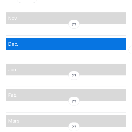
Nov.
??
Dec.
Jan.
??
Feb.
??
Mars
??