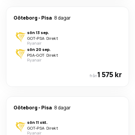
Göteborg
-
Pisa
8 dagar
sön 13 sep.
GOT
-
PSA
·
Direkt
Ryanair
sön 20 sep.
PSA
-
GOT
·
Direkt
Ryanair
1 575 kr
från
Göteborg
-
Pisa
8 dagar
sön 11 okt.
GOT
-
PSA
·
Direkt
Ryanair