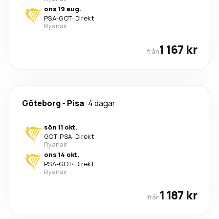
ons 19 aug.
PSA
-
GOT
·
Direkt
Ryanair
1 167 kr
från
Göteborg
-
Pisa
4 dagar
sön 11 okt.
GOT
-
PSA
·
Direkt
Ryanair
ons 14 okt.
PSA
-
GOT
·
Direkt
Ryanair
1 187 kr
från