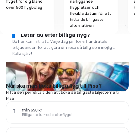
flyget för dig bland
närliggande
över 500 flygbolag
flygplatser och
flexibla datum för att
hitta de billigaste
alternativen
Letar du efter billiga flyg?
Du har kommit rätt. Varje dag jämför vi hundratals
erbjudanden för att göra din resa så billig som möjligt.
Kolla själv!
När ska man boka billiga flyg till Pisa?
Hitta den perfekta tiden att boka de billigaste biljetterna till
Pisa
från 658 kr
Billigaste tur- och returflyget