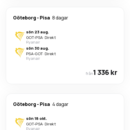
Göteborg
-
Pisa
8 dagar
sön 23 aug.
GOT
-
PSA
·
Direkt
Ryanair
sön 30 aug.
PSA
-
GOT
·
Direkt
Ryanair
1 336 kr
från
Göteborg
-
Pisa
4 dagar
sön 18 okt.
GOT
-
PSA
·
Direkt
Ryanair