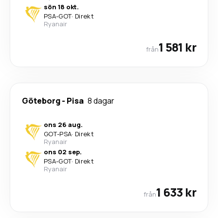
sön 18 okt.
PSA
-
GOT
·
Direkt
Ryanair
1 581 kr
från
Göteborg
-
Pisa
8 dagar
ons 26 aug.
GOT
-
PSA
·
Direkt
Ryanair
ons 02 sep.
PSA
-
GOT
·
Direkt
Ryanair
1 633 kr
från