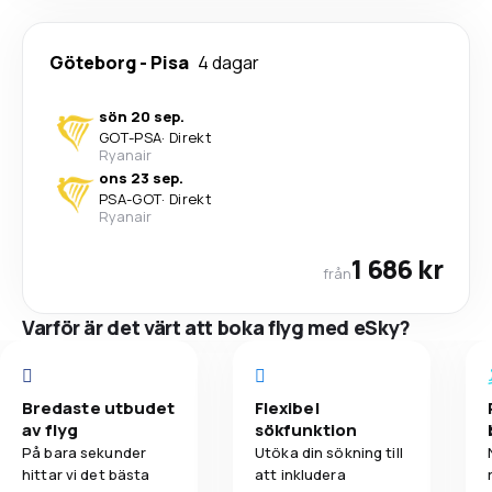
Göteborg
-
Pisa
4 dagar
sön 20 sep.
GOT
-
PSA
·
Direkt
Ryanair
ons 23 sep.
PSA
-
GOT
·
Direkt
Ryanair
1 686 kr
från
Varför är det värt att boka flyg med eSky?
Bredaste utbudet
Flexibel
av flyg
sökfunktion
På bara sekunder
Utöka din sökning till
hittar vi det bästa
att inkludera