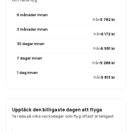
och returflyg.
6 månader innan
från
5 782 kr
3 månader innan
från
6 172 kr
30 dagar innan
från
6 981 kr
7 dagar innan
från
9 288 kr
1 dag innan
från
5 813 kr
Upptäck den billigaste dagen att flyga
Ta reda på vilka veckodagar som flyg oftast är billigast.