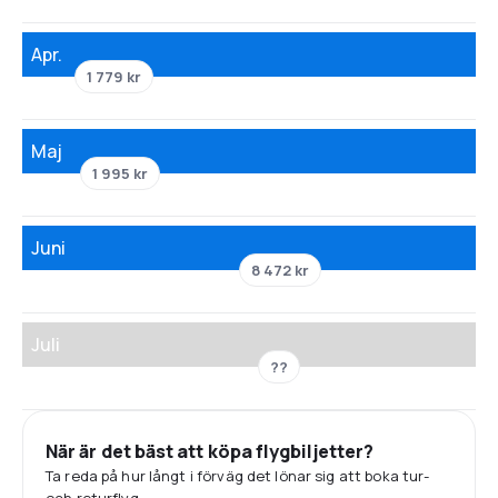
Apr.
1 779 kr
Maj
1 995 kr
Juni
8 472 kr
Juli
??
När är det bäst att köpa flygbiljetter?
Ta reda på hur långt i förväg det lönar sig att boka tur-