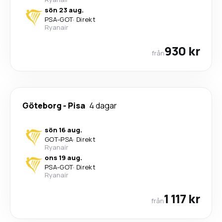
sön 23 aug.
PSA
-
GOT
·
Direkt
Ryanair
930 kr
från
Göteborg
-
Pisa
4 dagar
sön 16 aug.
GOT
-
PSA
·
Direkt
Ryanair
ons 19 aug.
PSA
-
GOT
·
Direkt
Ryanair
1 117 kr
från