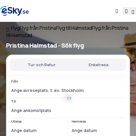
Flyg
Flyg från Pristina
Flyg till Halmstad
Flyg från Pristina
till Halmstad
Pristina Halmstad
- Sök flyg
Tur och Retur
Enkelresa
Från
Till
Utresa
Hemresa