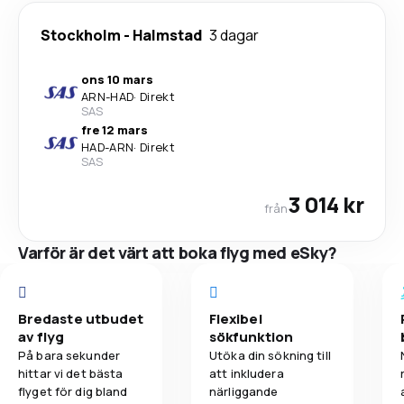
Stockholm
-
Halmstad
3 dagar
ons 10 mars
ARN
-
HAD
·
Direkt
SAS
fre 12 mars
HAD
-
ARN
·
Direkt
SAS
3 014 kr
från
Varför är det värt att boka flyg med eSky?
Bredaste utbudet
Flexibel
av flyg
sökfunktion
På bara sekunder
Utöka din sökning till
hittar vi det bästa
att inkludera
flyget för dig bland
närliggande