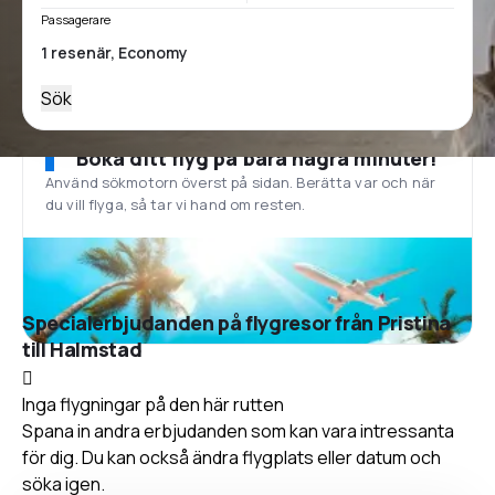
Passagerare
Sök
Boka ditt flyg på bara några minuter!
Använd sökmotorn överst på sidan. Berätta var och när
du vill flyga, så tar vi hand om resten.
Specialerbjudanden på flygresor från Pristina
till Halmstad
Inga flygningar på den här rutten
Spana in andra erbjudanden som kan vara intressanta
för dig. Du kan också ändra flygplats eller datum och
söka igen.