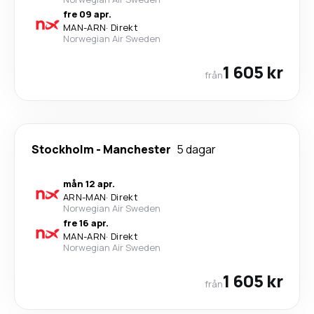
fre 09 apr.
MAN
-
ARN
·
Direkt
Norwegian Air Sweden
1 605 kr
från
Stockholm
-
Manchester
5 dagar
mån 12 apr.
ARN
-
MAN
·
Direkt
Norwegian Air Sweden
fre 16 apr.
MAN
-
ARN
·
Direkt
Norwegian Air Sweden
1 605 kr
från