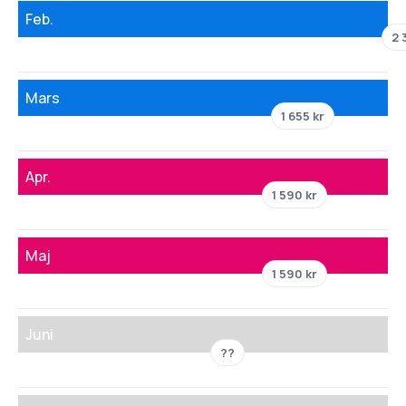
Feb.
2 
Mars
1 655 kr
Apr.
1 590 kr
Maj
1 590 kr
Juni
??