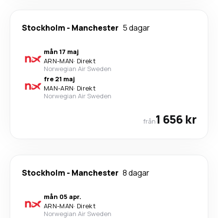
Stockholm
-
Manchester
5 dagar
mån 17 maj
ARN
-
MAN
·
Direkt
Norwegian Air Sweden
fre 21 maj
MAN
-
ARN
·
Direkt
Norwegian Air Sweden
1 656 kr
från
Stockholm
-
Manchester
8 dagar
mån 05 apr.
ARN
-
MAN
·
Direkt
Norwegian Air Sweden