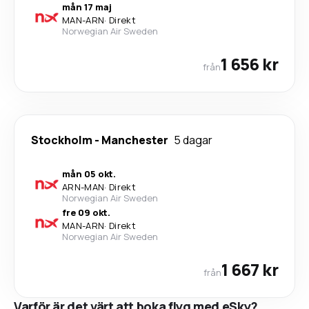
mån 17 maj
MAN
-
ARN
·
Direkt
Norwegian Air Sweden
1 656 kr
från
Stockholm
-
Manchester
5 dagar
mån 05 okt.
ARN
-
MAN
·
Direkt
Norwegian Air Sweden
fre 09 okt.
MAN
-
ARN
·
Direkt
Norwegian Air Sweden
1 667 kr
från
Varför är det värt att boka flyg med eSky?