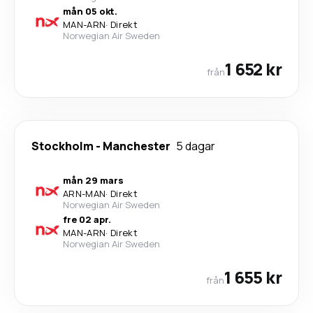
mån 05 okt.
MAN
-
ARN
·
Direkt
Norwegian Air Sweden
1 652 kr
från
Stockholm
-
Manchester
5 dagar
mån 29 mars
ARN
-
MAN
·
Direkt
Norwegian Air Sweden
fre 02 apr.
MAN
-
ARN
·
Direkt
Norwegian Air Sweden
1 655 kr
från