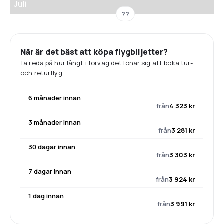
Juli
??
När är det bäst att köpa flygbiljetter?
Ta reda på hur långt i förväg det lönar sig att boka tur-
och returflyg.
6 månader innan
från
4 323 kr
3 månader innan
från
3 281 kr
30 dagar innan
från
3 303 kr
7 dagar innan
från
3 924 kr
1 dag innan
från
3 991 kr