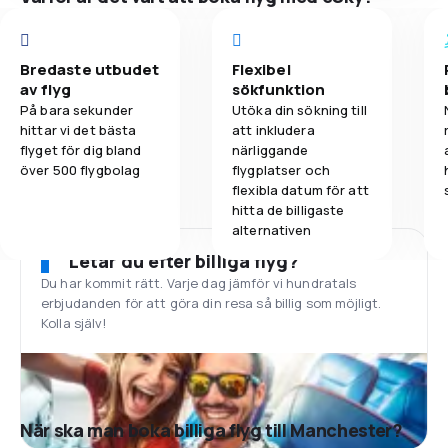
Bredaste utbudet
Flexibel
av flyg
sökfunktion
På bara sekunder
Utöka din sökning till
hittar vi det bästa
att inkludera
flyget för dig bland
närliggande
över 500 flygbolag
flygplatser och
flexibla datum för att
hitta de billigaste
alternativen
Letar du efter billiga flyg?
Du har kommit rätt. Varje dag jämför vi hundratals
erbjudanden för att göra din resa så billig som möjligt.
Kolla själv!
När ska man boka billiga flyg till Manchester?