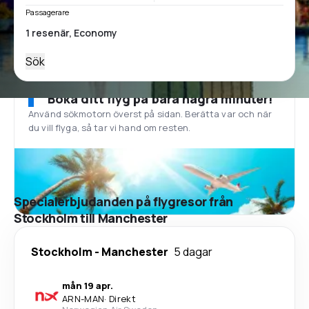
Passagerare
Sök
Boka ditt flyg på bara några minuter!
Använd sökmotorn överst på sidan. Berätta var och när
du vill flyga, så tar vi hand om resten.
Specialerbjudanden på flygresor från
Stockholm till Manchester
Stockholm
-
Manchester
5 dagar
mån 19 apr.
ARN
-
MAN
·
Direkt