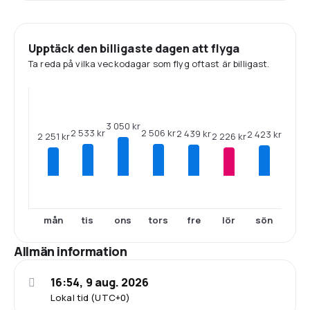
Upptäck den billigaste dagen att flyga
Ta reda på vilka veckodagar som flyg oftast är billigast.
3 050 kr
2 533 kr
2 506 kr
2 439 kr
2 423 kr
2 251 kr
2 226 kr
mån
tis
ons
tors
fre
lör
sön
Allmän information
16:54, 9 aug. 2026
Lokal tid (UTC+0)