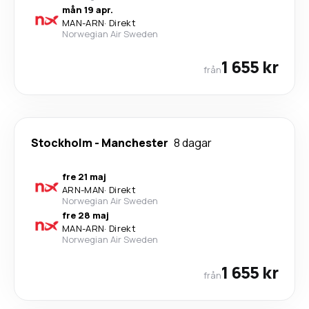
mån 19 apr.
MAN
-
ARN
·
Direkt
Norwegian Air Sweden
1 655 kr
från
Stockholm
-
Manchester
8 dagar
fre 21 maj
ARN
-
MAN
·
Direkt
Norwegian Air Sweden
fre 28 maj
MAN
-
ARN
·
Direkt
Norwegian Air Sweden
1 655 kr
från