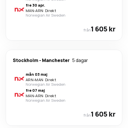
fre 30 apr.
MAN
-
ARN
·
Direkt
Norwegian Air Sweden
1 605 kr
från
Stockholm
-
Manchester
5 dagar
mån 03 maj
ARN
-
MAN
·
Direkt
Norwegian Air Sweden
fre 07 maj
MAN
-
ARN
·
Direkt
Norwegian Air Sweden
1 605 kr
från