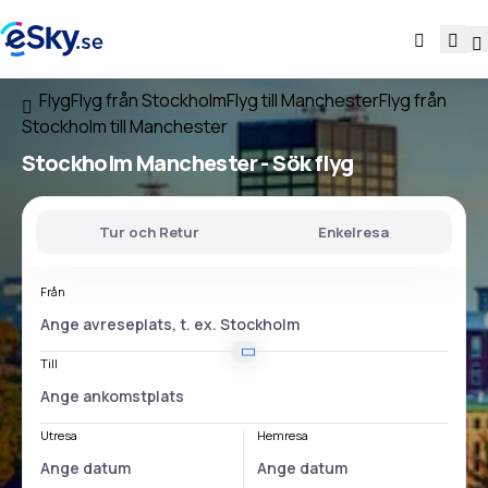
Flyg
Flyg från Stockholm
Flyg till Manchester
Flyg från
Stockholm till Manchester
Stockholm Manchester
- Sök flyg
Tur och Retur
Enkelresa
Från
Till
Utresa
Hemresa