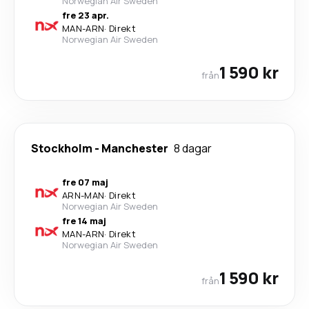
Norwegian Air Sweden
fre 23 apr.
MAN
-
ARN
·
Direkt
Norwegian Air Sweden
1 590 kr
från
Stockholm
-
Manchester
8 dagar
fre 07 maj
ARN
-
MAN
·
Direkt
Norwegian Air Sweden
fre 14 maj
MAN
-
ARN
·
Direkt
Norwegian Air Sweden
1 590 kr
från