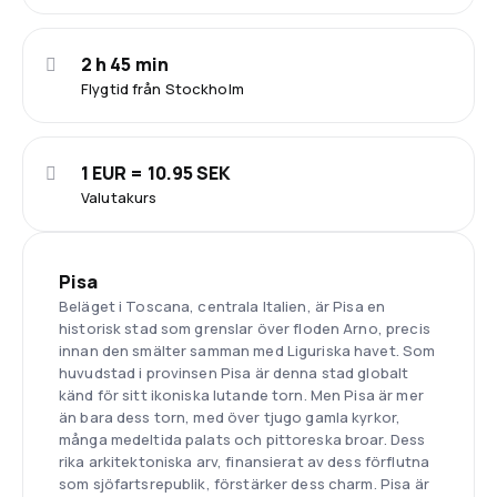
2 h 45 min
Flygtid från Stockholm
1 EUR = 10.95 SEK
Valutakurs
Pisa
Beläget i Toscana, centrala Italien, är Pisa en
historisk stad som grenslar över floden Arno, precis
innan den smälter samman med Liguriska havet. Som
huvudstad i provinsen Pisa är denna stad globalt
känd för sitt ikoniska lutande torn. Men Pisa är mer
än bara dess torn, med över tjugo gamla kyrkor,
många medeltida palats och pittoreska broar. Dess
rika arkitektoniska arv, finansierat av dess förflutna
som sjöfartsrepublik, förstärker dess charm. Pisa är