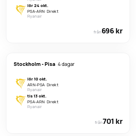
lör 24 okt.
PSA
-
ARN
·
Direkt
Ryanair
696 kr
från
Stockholm
-
Pisa
4 dagar
lör 10 okt.
ARN
-
PSA
·
Direkt
Ryanair
tis 13 okt.
PSA
-
ARN
·
Direkt
Ryanair
701 kr
från