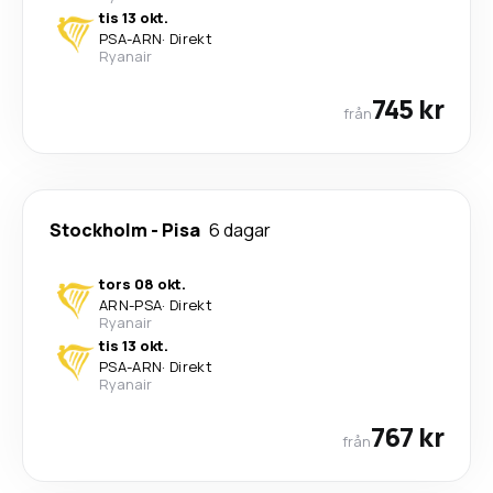
tis 13 okt.
PSA
-
ARN
·
Direkt
Ryanair
745 kr
från
Stockholm
-
Pisa
6 dagar
tors 08 okt.
ARN
-
PSA
·
Direkt
Ryanair
tis 13 okt.
PSA
-
ARN
·
Direkt
Ryanair
767 kr
från