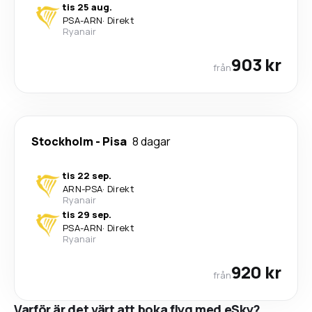
tis 25 aug.
PSA
-
ARN
·
Direkt
Ryanair
903 kr
från
Stockholm
-
Pisa
8 dagar
tis 22 sep.
ARN
-
PSA
·
Direkt
Ryanair
tis 29 sep.
PSA
-
ARN
·
Direkt
Ryanair
920 kr
från
Varför är det värt att boka flyg med eSky?