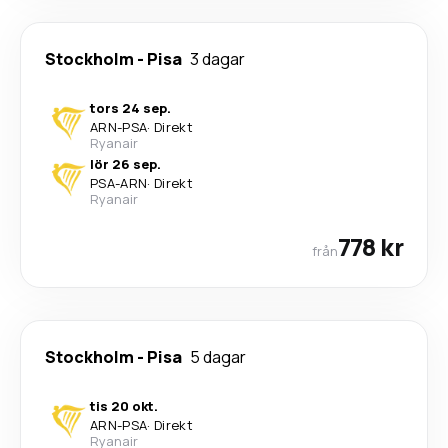
Stockholm
-
Pisa
3 dagar
tors 24 sep.
ARN
-
PSA
·
Direkt
Ryanair
lör 26 sep.
PSA
-
ARN
·
Direkt
Ryanair
778 kr
från
Stockholm
-
Pisa
5 dagar
tis 20 okt.
ARN
-
PSA
·
Direkt
Ryanair