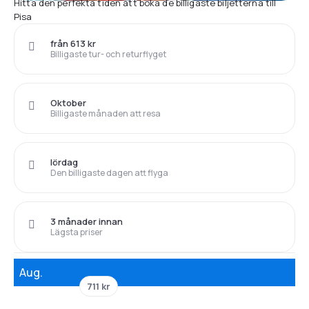
Hitta den perfekta tiden att boka de billigaste biljetterna till
Pisa
från 613 kr
Billigaste tur- och returflyget
Oktober
Billigaste månaden att resa
lördag
Den billigaste dagen att flyga
3 månader innan
Lägsta priser
Aug.
711 kr