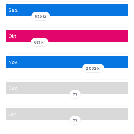
Sep.
636 kr
Okt.
613 kr
Nov.
2 032 kr
Dec.
??
Jan.
??