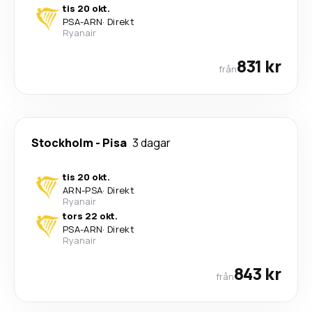
tis 20 okt.
PSA
-
ARN
·
Direkt
Ryanair
831 kr
från
Stockholm
-
Pisa
3 dagar
tis 20 okt.
ARN
-
PSA
·
Direkt
Ryanair
tors 22 okt.
PSA
-
ARN
·
Direkt
Ryanair
843 kr
från