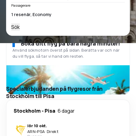
Passagerare
Sök
Boka ditt flyg på bara några minuter!
Använd sökmotorn överst på sidan. Berätta var och när
du vill flyga, så tar vi hand om resten.
Specialerbjudanden på flygresor från
Stockholm till Pisa
Stockholm
-
Pisa
6 dagar
lör 10 okt.
ARN
-
PSA
·
Direkt