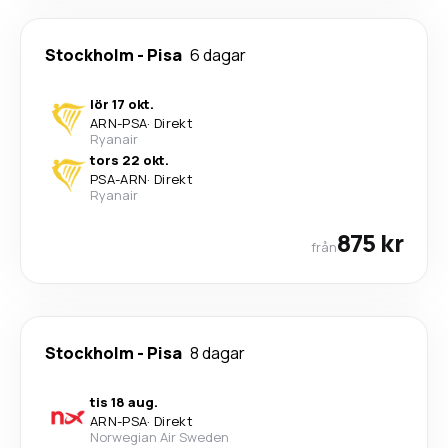
Stockholm
-
Pisa
6 dagar
lör 17 okt.
ARN
-
PSA
·
Direkt
Ryanair
tors 22 okt.
PSA
-
ARN
·
Direkt
Ryanair
875 kr
från
Stockholm
-
Pisa
8 dagar
tis 18 aug.
ARN
-
PSA
·
Direkt
Norwegian Air Sweden