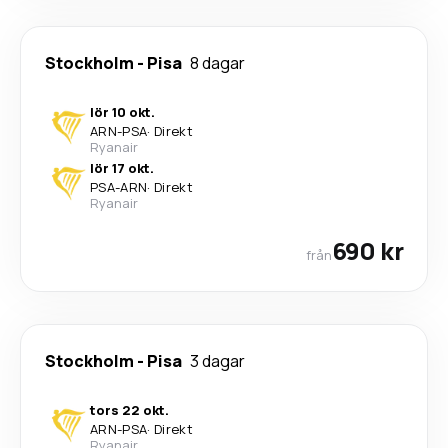
Stockholm
-
Pisa
8 dagar
lör 10 okt.
ARN
-
PSA
·
Direkt
Ryanair
lör 17 okt.
PSA
-
ARN
·
Direkt
Ryanair
690 kr
från
Stockholm
-
Pisa
3 dagar
tors 22 okt.
ARN
-
PSA
·
Direkt
Ryanair