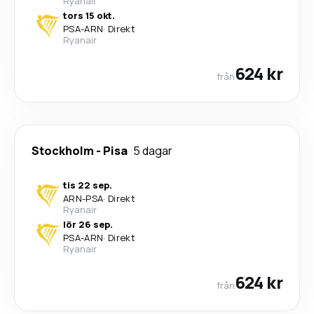
Ryanair
tors 15 okt.
PSA
-
ARN
·
Direkt
Ryanair
624 kr
från
Stockholm
-
Pisa
5 dagar
tis 22 sep.
ARN
-
PSA
·
Direkt
Ryanair
lör 26 sep.
PSA
-
ARN
·
Direkt
Ryanair
624 kr
från