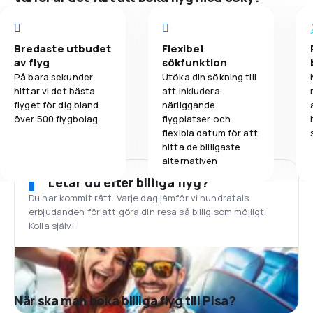
Bredaste utbudet
Flexibel
av flyg
sökfunktion
På bara sekunder
Utöka din sökning till
hittar vi det bästa
att inkludera
flyget för dig bland
närliggande
över 500 flygbolag
flygplatser och
flexibla datum för att
hitta de billigaste
alternativen
Letar du efter billiga flyg?
Du har kommit rätt. Varje dag jämför vi hundratals
erbjudanden för att göra din resa så billig som möjligt.
Kolla själv!
När ska man boka billiga flyg till Pisa?