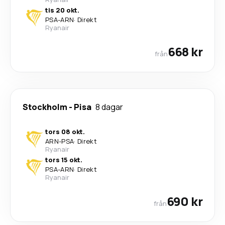
tis 20 okt.
PSA
-
ARN
·
Direkt
Ryanair
668 kr
från
Stockholm
-
Pisa
8 dagar
tors 08 okt.
ARN
-
PSA
·
Direkt
Ryanair
tors 15 okt.
PSA
-
ARN
·
Direkt
Ryanair
690 kr
från