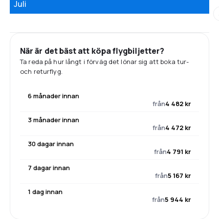
Juli
När är det bäst att köpa flygbiljetter?
Ta reda på hur långt i förväg det lönar sig att boka tur-
och returflyg.
6 månader innan
från
4 482 kr
3 månader innan
från
4 472 kr
30 dagar innan
från
4 791 kr
7 dagar innan
från
5 167 kr
1 dag innan
från
5 944 kr