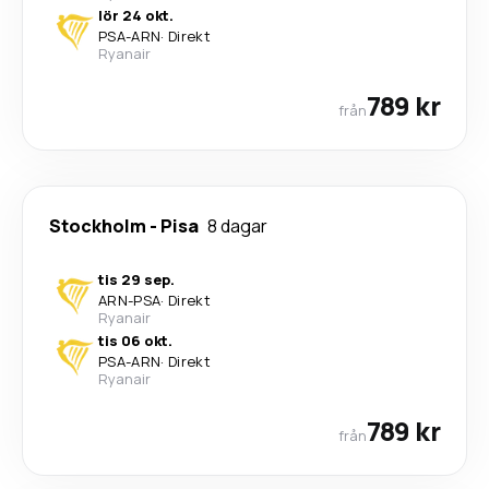
lör 24 okt.
PSA
-
ARN
·
Direkt
Ryanair
789 kr
från
Stockholm
-
Pisa
8 dagar
tis 29 sep.
ARN
-
PSA
·
Direkt
Ryanair
tis 06 okt.
PSA
-
ARN
·
Direkt
Ryanair
789 kr
från