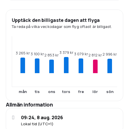
Upptäck den billigaste dagen att flyga
Ta reda på vilka veckodagar som flyg oftast är billigast.
3 379 kr
3 265 kr
3 100 kr
3 079 kr
2 996 kr
2 853 kr
2 812 kr
mån
tis
ons
tors
fre
lör
sön
Allmän information
09:24, 8 aug. 2026
Lokal tid (UTC+1)