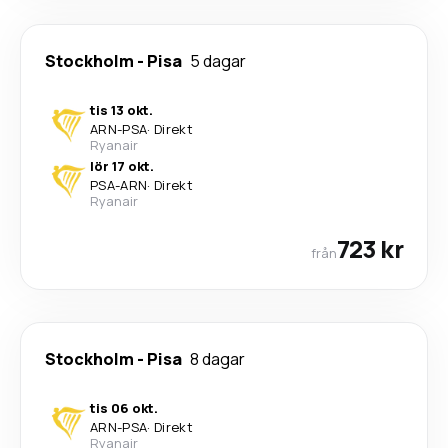
Stockholm
-
Pisa
5 dagar
tis 13 okt.
ARN
-
PSA
·
Direkt
Ryanair
lör 17 okt.
PSA
-
ARN
·
Direkt
Ryanair
723 kr
från
Stockholm
-
Pisa
8 dagar
tis 06 okt.
ARN
-
PSA
·
Direkt
Ryanair