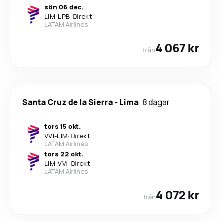
sön 06 dec.
LIM
-
LPB
·
Direkt
LATAM Airlines
4 067 kr
från
Santa Cruz de la Sierra
-
Lima
8 dagar
tors 15 okt.
VVI
-
LIM
·
Direkt
LATAM Airlines
tors 22 okt.
LIM
-
VVI
·
Direkt
LATAM Airlines
4 072 kr
från