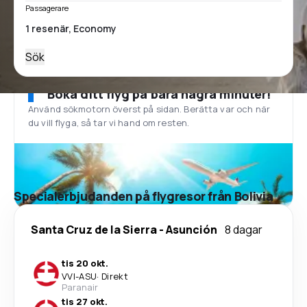
Passagerare
Sök
Boka ditt flyg på bara några minuter!
Använd sökmotorn överst på sidan. Berätta var och när
du vill flyga, så tar vi hand om resten.
Specialerbjudanden på flygresor från Bolivia
Santa Cruz de la Sierra
-
Asunción
8 dagar
tis 20 okt.
VVI
-
ASU
·
Direkt
Paranair
tis 27 okt.