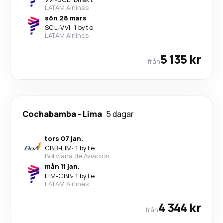
LATAM Airlines
sön 28 mars
SCL
-
VVI
·
1 byte
LATAM Airlines
5 135 kr
från
Cochabamba
-
Lima
5 dagar
tors 07 jan.
CBB
-
LIM
·
1 byte
Boliviana de Aviación
mån 11 jan.
LIM
-
CBB
·
1 byte
LATAM Airlines
4 344 kr
från