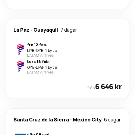
La Paz
-
Guayaquil
7 dagar
fre 12 feb.
LPB
-
GYE
·
1 byte
LATAM Airlines
tors 18 feb.
GYE
-
LPB
·
1 byte
LATAM Airlines
6 646 kr
från
Santa Cruz de la Sierra
-
Mexico City
6 dagar
sön 09 maj