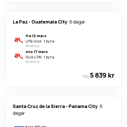
La Paz
-
Guatemala City
6 dagar
fre 12 mars
LPB
-
GUA
·
1 byte
Avianca
ons 17 mars
GUA
-
LPB
·
1 byte
Avianca
5 839 kr
från
Santa Cruz de la Sierra
-
Panama City
6
dagar