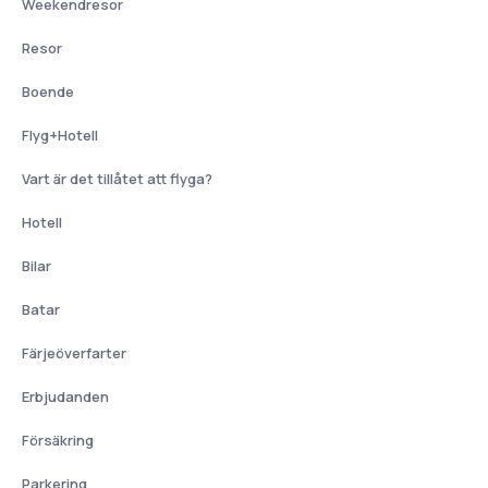
Weekendresor
Resor
Boende
Flyg+Hotell
Vart är det tillåtet att flyga?
Hotell
Bilar
Batar
Färjeöverfarter
Erbjudanden
Försäkring
Parkering