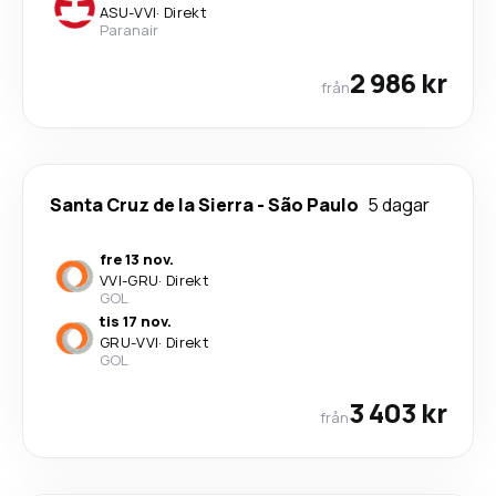
ASU
-
VVI
·
Direkt
Paranair
2 986 kr
från
Santa Cruz de la Sierra
-
São Paulo
5 dagar
fre 13 nov.
VVI
-
GRU
·
Direkt
GOL
tis 17 nov.
GRU
-
VVI
·
Direkt
GOL
3 403 kr
från