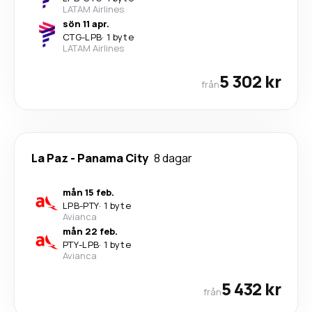
LATAM Airlines
sön 11 apr.
CTG
-
LPB
·
1 byte
LATAM Airlines
5 302 kr
från
La Paz
-
Panama City
8 dagar
mån 15 feb.
LPB
-
PTY
·
1 byte
Avianca
mån 22 feb.
PTY
-
LPB
·
1 byte
Avianca
5 432 kr
från