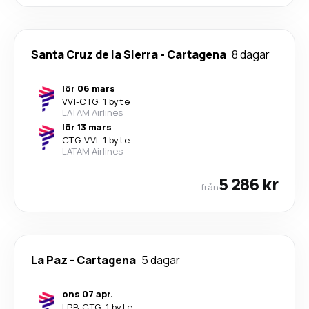
Santa Cruz de la Sierra
-
Cartagena
8 dagar
lör 06 mars
VVI
-
CTG
·
1 byte
LATAM Airlines
lör 13 mars
CTG
-
VVI
·
1 byte
LATAM Airlines
5 286 kr
från
La Paz
-
Cartagena
5 dagar
ons 07 apr.
LPB
-
CTG
·
1 byte