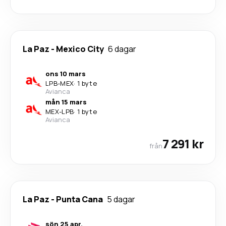
La Paz
-
Mexico City
6 dagar
ons 10 mars
LPB
-
MEX
·
1 byte
Avianca
mån 15 mars
MEX
-
LPB
·
1 byte
Avianca
7 291 kr
från
La Paz
-
Punta Cana
5 dagar
sön 25 apr.