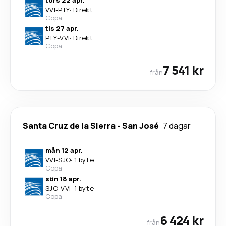
tors 22 apr.
VVI
-
PTY
·
Direkt
Copa
tis 27 apr.
PTY
-
VVI
·
Direkt
Copa
7 541 kr
från
Santa Cruz de la Sierra
-
San José
7 dagar
mån 12 apr.
VVI
-
SJO
·
1 byte
Copa
sön 18 apr.
SJO
-
VVI
·
1 byte
Copa
6 424 kr
från