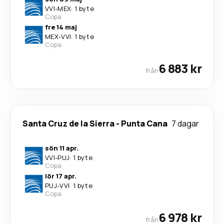
VVI
-
MEX
·
1 byte
Copa
fre 14 maj
MEX
-
VVI
·
1 byte
Copa
6 883 kr
från
Santa Cruz de la Sierra
-
Punta Cana
7 dagar
sön 11 apr.
VVI
-
PUJ
·
1 byte
Copa
lör 17 apr.
PUJ
-
VVI
·
1 byte
Copa
6 978 kr
från