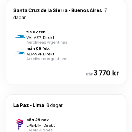
Santa Cruz de la Sierra
-
Buenos Aires
7
dagar
tis 02 feb.
VVI
-
AEP
·
Direkt
Aerolineas Argentinas
mån 08 feb.
AEP
-
VVI
·
Direkt
Aerolineas Argentinas
3 770 kr
från
La Paz
-
Lima
8 dagar
sön 29 nov.
LPB
-
LIM
·
Direkt
LATAM Airlines