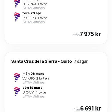
LPB
-
PUJ
·
1 byte
LATAM Airlines
tors 29 apr.
PUJ
-
LPB
·
1 byte
LATAM Airlines
7 975 kr
från
Santa Cruz de la Sierra
-
Quito
7 dagar
mån 08 mars
VVI
-
UIO
·
2 byten
LATAM Airlines
sön 14 mars
UIO
-
VVI
·
1 byte
LATAM Airlines
6 691 kr
från