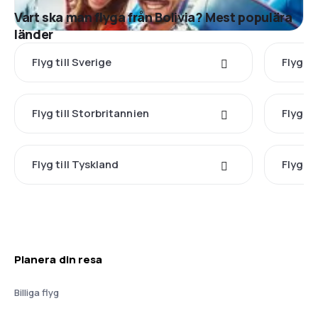
Vart ska man flyga från Bolivia? Mest populära
länder
Flyg till Sverige
Flyg ti
Flyg till Storbritannien
Flyg til
Flyg till Tyskland
Flyg ti
Planera din resa
Billiga flyg