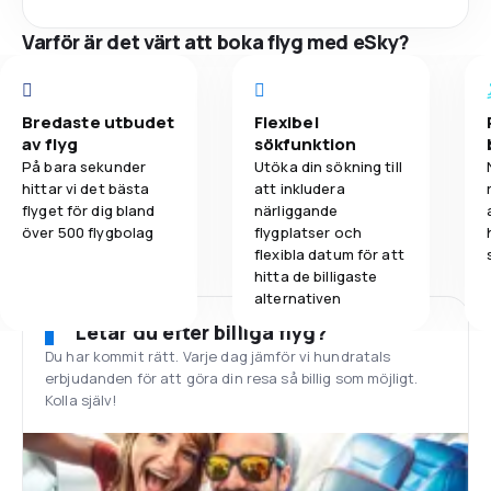
Varför är det värt att boka flyg med eSky?
Bredaste utbudet
Flexibel
av flyg
sökfunktion
På bara sekunder
Utöka din sökning till
hittar vi det bästa
att inkludera
flyget för dig bland
närliggande
över 500 flygbolag
flygplatser och
flexibla datum för att
hitta de billigaste
alternativen
Letar du efter billiga flyg?
Du har kommit rätt. Varje dag jämför vi hundratals
erbjudanden för att göra din resa så billig som möjligt.
Kolla själv!