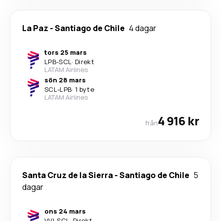
La Paz
-
Santiago de Chile
4 dagar
tors 25 mars
LPB
-
SCL
·
Direkt
LATAM Airlines
sön 28 mars
SCL
-
LPB
·
1 byte
LATAM Airlines
4 916 kr
från
Santa Cruz de la Sierra
-
Santiago de Chile
5
dagar
ons 24 mars
VVI
-
SCL
·
Direkt