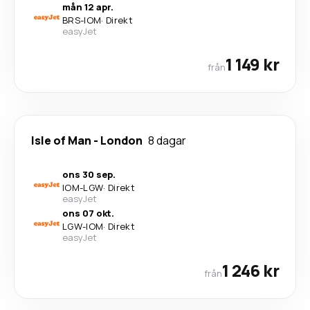
mån 12 apr.
BRS
-
IOM
·
Direkt
easyJet
1 149 kr
från
Isle of Man
-
London
8 dagar
ons 30 sep.
IOM
-
LGW
·
Direkt
easyJet
ons 07 okt.
LGW
-
IOM
·
Direkt
easyJet
1 246 kr
från