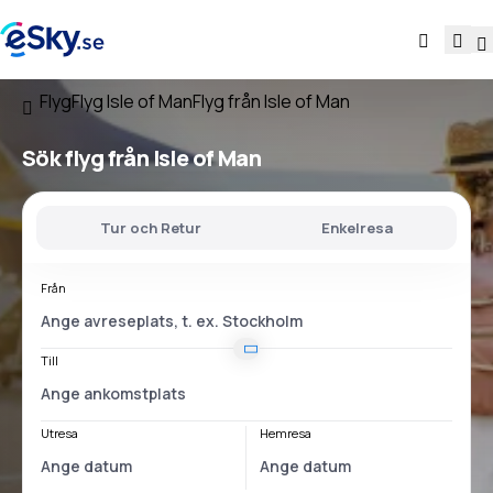
Flyg
Flyg Isle of Man
Flyg från Isle of Man
Sök flyg
från Isle of Man
Tur och Retur
Enkelresa
Från
Till
Utresa
Hemresa