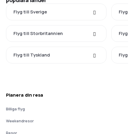
populära länder
Flyg till Sverige
Flyg ti
Flyg till Storbritannien
Flyg til
Flyg till Tyskland
Flyg ti
Planera din resa
Billiga flyg
Weekendresor
Resor