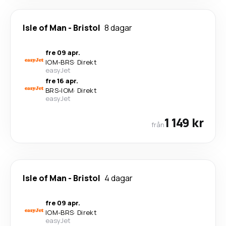
Isle of Man
-
Bristol
8 dagar
fre 09 apr.
IOM
-
BRS
·
Direkt
easyJet
fre 16 apr.
BRS
-
IOM
·
Direkt
easyJet
1 149 kr
från
Isle of Man
-
Bristol
4 dagar
fre 09 apr.
IOM
-
BRS
·
Direkt
easyJet