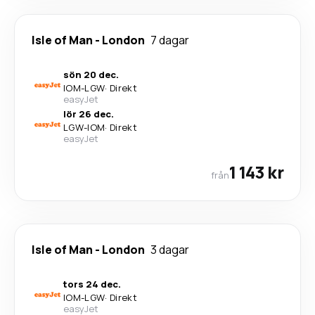
Isle of Man
-
London
7 dagar
sön 20 dec.
IOM
-
LGW
·
Direkt
easyJet
lör 26 dec.
LGW
-
IOM
·
Direkt
easyJet
1 143 kr
från
Isle of Man
-
London
3 dagar
tors 24 dec.
IOM
-
LGW
·
Direkt
easyJet