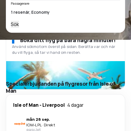
Passagerare
Sök
Boka ditt flyg på bara några minuter!
Använd sökmotorn överst på sidan. Berätta var och när
du vill flyga, så tar vi hand om resten.
Specialerbjudanden på flygresor från Isle of
Man
Isle of Man
-
Liverpool
4 dagar
mån 28 sep.
IOM
-
LPL
·
Direkt
easyJet