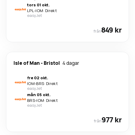
tors 01 okt.
LPL
-
IOM
·
Direkt
easyJet
849 kr
från
Isle of Man
-
Bristol
4 dagar
fre 02 okt.
IOM
-
BRS
·
Direkt
easyJet
mån 05 okt.
BRS
-
IOM
·
Direkt
easyJet
977 kr
från