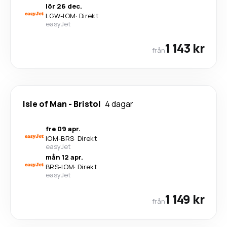
lör 26 dec.
LGW
-
IOM
·
Direkt
easyJet
1 143 kr
från
Isle of Man
-
Bristol
4 dagar
fre 09 apr.
IOM
-
BRS
·
Direkt
easyJet
mån 12 apr.
BRS
-
IOM
·
Direkt
easyJet
1 149 kr
från