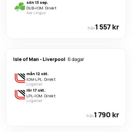
sön 13 sep.
DUB
-
IOM
·
Direkt
Aer Lingus
1 557 kr
från
Isle of Man
-
Liverpool
6 dagar
mån 12 okt.
IOM
-
LPL
·
Direkt
Loganair
lör 17 okt.
LPL
-
IOM
·
Direkt
Loganair
1 790 kr
från