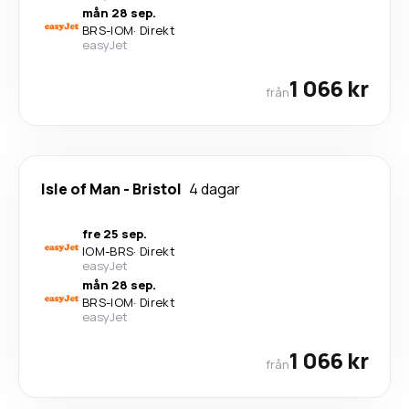
mån 28 sep.
BRS
-
IOM
·
Direkt
easyJet
1 066 kr
från
Isle of Man
-
Bristol
4 dagar
fre 25 sep.
IOM
-
BRS
·
Direkt
easyJet
mån 28 sep.
BRS
-
IOM
·
Direkt
easyJet
1 066 kr
från