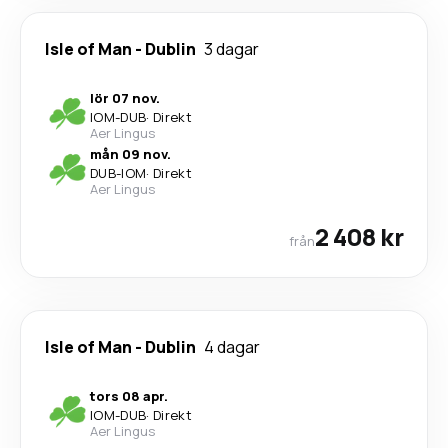
Isle of Man
-
Dublin
3 dagar
lör 07 nov.
IOM
-
DUB
·
Direkt
Aer Lingus
mån 09 nov.
DUB
-
IOM
·
Direkt
Aer Lingus
2 408 kr
från
Isle of Man
-
Dublin
4 dagar
tors 08 apr.
IOM
-
DUB
·
Direkt
Aer Lingus