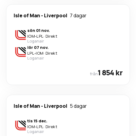
Isle of Man
-
Liverpool
7 dagar
sön 01 nov.
IOM
-
LPL
·
Direkt
Loganair
lör 07 nov.
LPL
-
IOM
·
Direkt
Loganair
1 854 kr
från
Isle of Man
-
Liverpool
5 dagar
tis 15 dec.
IOM
-
LPL
·
Direkt
Loganair