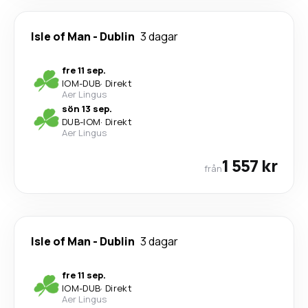
Isle of Man
-
Dublin
3 dagar
fre 11 sep.
IOM
-
DUB
·
Direkt
Aer Lingus
sön 13 sep.
DUB
-
IOM
·
Direkt
Aer Lingus
1 557 kr
från
Isle of Man
-
Dublin
3 dagar
fre 11 sep.
IOM
-
DUB
·
Direkt
Aer Lingus