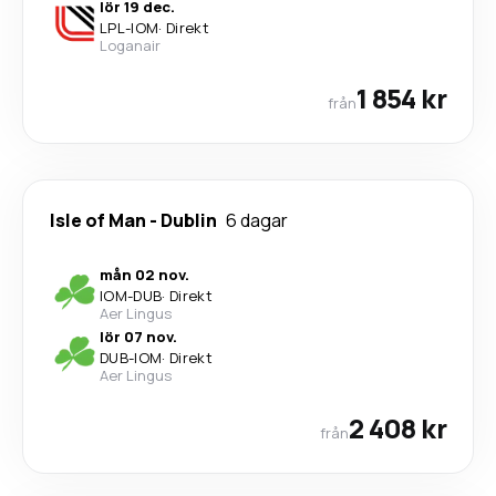
lör 19 dec.
LPL
-
IOM
·
Direkt
Loganair
1 854 kr
från
Isle of Man
-
Dublin
6 dagar
mån 02 nov.
IOM
-
DUB
·
Direkt
Aer Lingus
lör 07 nov.
DUB
-
IOM
·
Direkt
Aer Lingus
2 408 kr
från