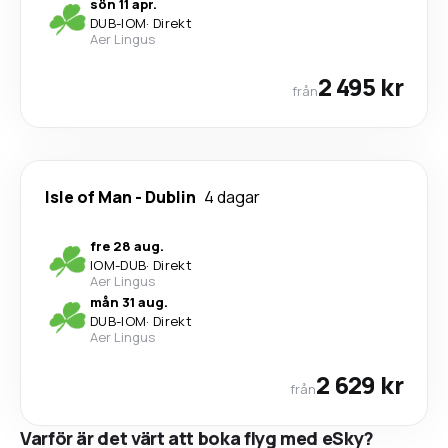
sön 11 apr.
DUB
-
IOM
·
Direkt
Aer Lingus
2 495 kr
från
Isle of Man
-
Dublin
4 dagar
fre 28 aug.
IOM
-
DUB
·
Direkt
Aer Lingus
mån 31 aug.
DUB
-
IOM
·
Direkt
Aer Lingus
2 629 kr
från
Varför är det värt att boka flyg med eSky?