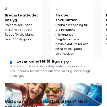
Bredaste utbudet
Flexibel
av flyg
sökfunktion
På bara sekunder
Utöka din sökning till
hittar vi det bästa
att inkludera
flyget för dig bland
närliggande
över 500 flygbolag
flygplatser och
flexibla datum för att
hitta de billigaste
alternativen
Letar du efter billiga flyg?
Du har kommit rätt. Varje dag jämför vi hundratals
erbjudanden för att göra din resa så billig som möjligt.
Kolla själv!
Vart ska man flyga från Isle of Man? Mest