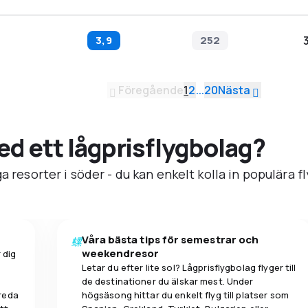
3,9
252
Föregående
1
2
...
20
Nästa
med ett lågprisflygbolag?
a resorter i söder - du kan enkelt kolla in populära f
Våra bästa tips för semestrar och
weekendresor
 dig
Letar du efter lite sol? Lågprisflygbolag flyger till
de destinationer du älskar mest. Under
breda
högsäsong hittar du enkelt flyg till platser som