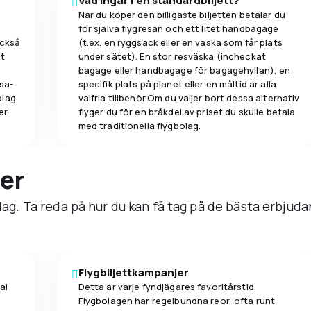
Vad ingår i en standardbiljett?
När du köper den billigaste biljetten betalar du
för själva flygresan och ett litet handbagage
också
(t.ex. en ryggsäck eller en väska som får plats
et
under sätet). En stor resväska (incheckat
bagage eller handbagage för bagagehyllan), en
sa-
specifik plats på planet eller en måltid är alla
olag
valfria tillbehör.Om du väljer bort dessa alternativ
er.
flyger du för en bråkdel av priset du skulle betala
med traditionella flygbolag.
er
 dag. Ta reda på hur du kan få tag på de bästa erbjuda
Flygbiljettkampanjer
al
Detta är varje fyndjägares favoritårstid.
Flygbolagen har regelbundna reor, ofta runt