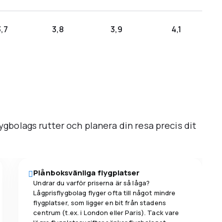
3,7
3,8
3,9
4,1
lygbolags rutter och planera din resa precis dit
Plånboksvänliga flygplatser
Undrar du varför priserna är så låga?
Lågprisflygbolag flyger ofta till något mindre
flygplatser, som ligger en bit från stadens
centrum (t.ex. i London eller Paris). Tack vare