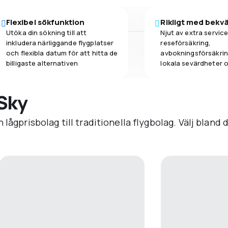
Flexibel sökfunktion
Rikligt med bekv
Utöka din sökning till att
Njut av extra service
inkludera närliggande flygplatser
reseförsäkring,
och flexibla datum för att hitta de
avbokningsförsäkring
billigaste alternativen
lokala sevärdheter 
eSky
 lågprisbolag till traditionella flygbolag. Välj blan