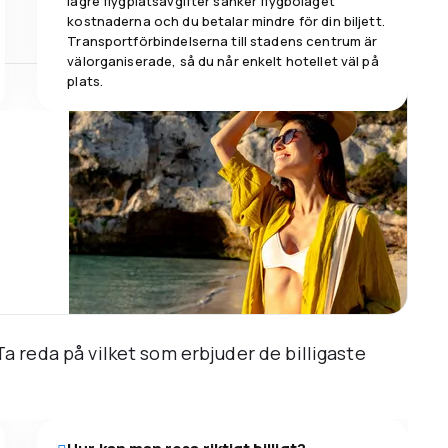
lägre flygplatsavgifter sänker flygbolaget
kostnaderna och du betalar mindre för din biljett.
Transportförbindelserna till stadens centrum är
välorganiserade, så du når enkelt hotellet väl på
plats.
h
Ta reda på vilket som erbjuder de billigaste