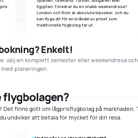
tt
Spanien, Grekland, Turkiet, Bulgarien eller
pris.
Egypten. Föredrar du en snabb weekendresa?
London och Rom är absoluta klassiker, och du
kan flyga dit för en bråkdel av priset som
traditionella flygbolag tar ut.
 bokning? Enkelt!
re: välj en komplett semester eller weekendresa oc
t med planeringen.
te flygbolagen?
ris? Det finns gott om lågprisflygbolag på marknaden. 
 du undviker att betala för mycket för din resa.