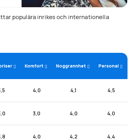
tar populära inrikes och internationella
priser
Komfort
Noggrannhet
Personal
3,5
4,0
4,1
4,5
3,0
3,0
4,0
4,0
3,8
4,0
4,2
4,4