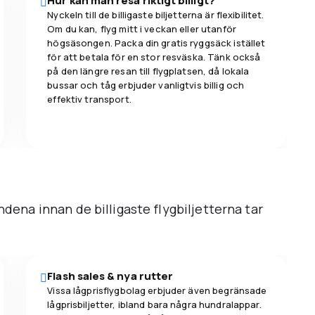
Hur kan man resa riktigt billigt?
Nyckeln till de billigaste biljetterna är flexibilitet.
Om du kan, flyg mitt i veckan eller utanför
högsäsongen. Packa din gratis ryggsäck istället
för att betala för en stor resväska. Tänk också
på den längre resan till flygplatsen, då lokala
bussar och tåg erbjuder vanligtvis billig och
effektiv transport.
ndena innan de billigaste flygbiljetterna tar
Flash sales & nya rutter
Vissa lågprisflygbolag erbjuder även begränsade
lågprisbiljetter, ibland bara några hundralappar.