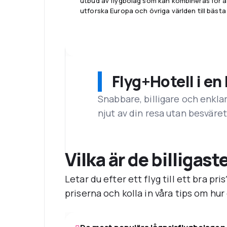
utbud av flygbolag som kan kombineras för a
utforska Europa och övriga världen till bästa 
Flyg+Hotell i en
Snabbare, billigare och enkla
njut av din resa utan besväre
Vilka är de billigas
Letar du efter ett flyg till ett bra p
priserna och kolla in våra tips om hur