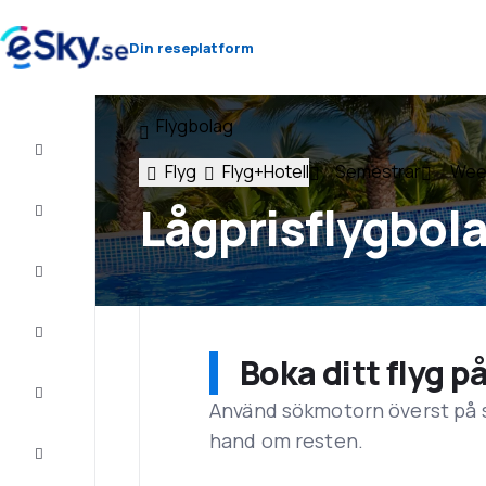
Din reseplatform
Flygbolag
Flyg+Hotell
Flyg
Flyg+Hotell
Semestrar
Wee
Billiga
Lågprisflygbol
flyg
Resor
Sista
minuten
Boka ditt flyg p
Weekendresor
Använd sökmotorn överst på sid
hand om resten.
Boende