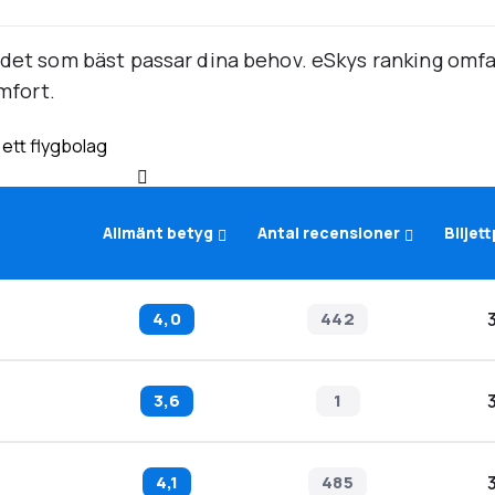
 det som bäst passar dina behov. eSkys ranking omfat
omfort.
 ett flygbolag
Allmänt betyg
Antal recensioner
Biljett
4,0
442
3,6
1
4,1
485