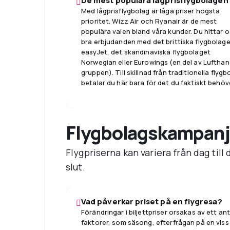
De mest populära lågprisflygbolagen
Med lågprisflygbolag är låga priser högsta
prioritet. Wizz Air och Ryanair är de mest
populära valen bland våra kunder. Du hittar 
bra erbjudanden med det brittiska flygbolag
easyJet, det skandinaviska flygbolaget
Norwegian eller Eurowings (en del av Lufthan
gruppen). Till skillnad från traditionella flygb
betalar du här bara för det du faktiskt behöv
Flygbolagskampanj
Flygpriserna kan variera från dag till
slut.
Vad påverkar priset på en flygresa?
Förändringar i biljettpriser orsakas av ett ant
faktorer, som säsong, efterfrågan på en viss