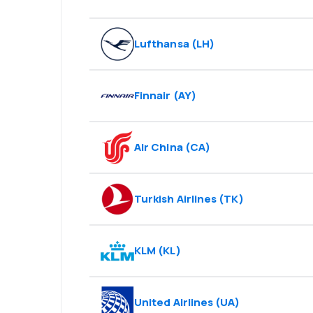
Lufthansa
(
LH
)
Finnair
(
AY
)
Air China
(
CA
)
Turkish Airlines
(
TK
)
KLM
(
KL
)
United Airlines
(
UA
)