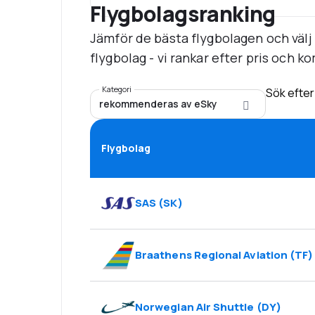
Flygbolagsranking
Jämför de bästa flygbolagen och välj
flygbolag - vi rankar efter pris och k
Kategori
Sök efter
rekommenderas av eSky
Flygbolag
SAS
(
SK
)
Braathens Regional Aviation
(
TF
)
Norwegian Air Shuttle
(
DY
)