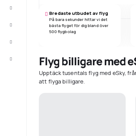
Erbjudanden
Bredaste utbudet av flyg
På bara sekunder hittar vi det
Fullfölj
bästa flyget för dig bland över
resan
500 flygbolag
Inspiration
och tips
Flyg billigare med 
Kundservice
Upptäck tusentals flyg med eSky, från
att flyga billigare.