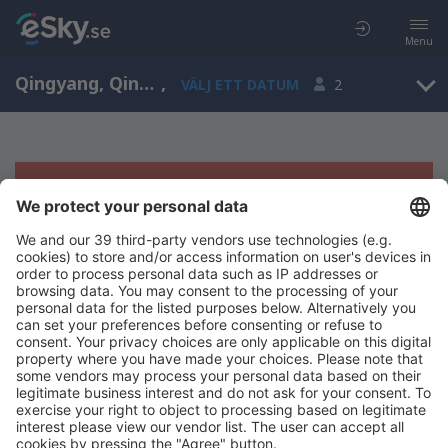
Menu
Qingyang, Qingyang Airport, Gansu, Kina (IQN)
,
VÄLJ ETT DATUM
2
Tyvärr, inga resultat för denna sökning
Försök att söka med andra kriterier
Copyright © eSky.se. Alla rättigheter förbehålls.