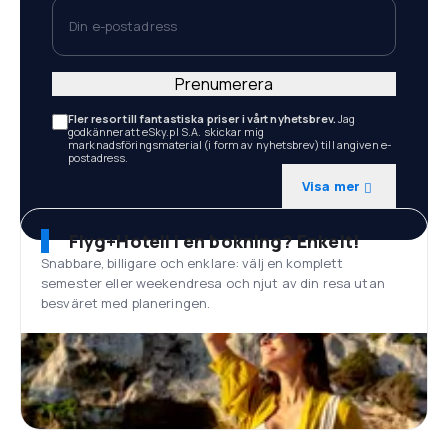
Din e-postadress
Prenumerera
Fler resor till fantastiska priser i vårt nyhetsbrev.
Jag
godkänner att eSky.pl S.A. skickar mig
marknadsföringsmaterial (i form av nyhetsbrev) till angiven e-
postadress.
Visa mer
Flyg+Hotell i en bokning? Enkelt!
Snabbare, billigare och enklare: välj en komplett
semester eller weekendresa och njut av din resa utan
besväret med planeringen.