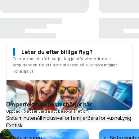
Letar du efter billiga flyg?
Du har kommit rätt. Varje dag jämför vi hundratals
erbjudanden för att göra din resa så billig som möjligt.
Kolla själv!
Din perfekta semester börjar här
Upptäck platser värda att besöka året om
Sista minuten
All inclusive
För familjer
Bara för vuxna
Lyxig
Exotisk
Sista minuten
Sista minute