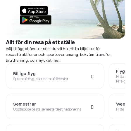
räckhåll!
Allt för din resa på ett ställe
Välj tilläggstjänster som du vill ha. Hitta biljetter för
reseattraktioner och sportevenemang, bekväm transfer,
biluthyrning, och mycket mer.
Flyg+H
Billiga flyg
Hitta din
Spara på flyg, spendera på äventyr
Pris-gara
Semestrar
Weeke
Upptäck de bästa semesterdestinationerna
Hitta ins