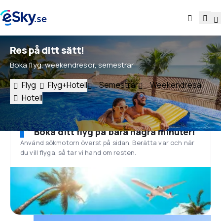
Res på ditt sätt!
Boka flyg, weekendresor, semestrar
Flyg
Flyg+Hotell
Semestrar
Weekendresa
Hotell
Boka ditt flyg på bara några minuter!
Använd sökmotorn överst på sidan. Berätta var och när
du vill flyga, så tar vi hand om resten.