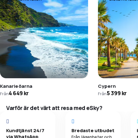
Kanarieöarna
Cypern
4 649 kr
5 399 kr
Från
Från
Varför är det värt att resa med eSky?
Kundtjänst 24/7
Bredaste utbudet
via WhatsApp
Från lägenheter och