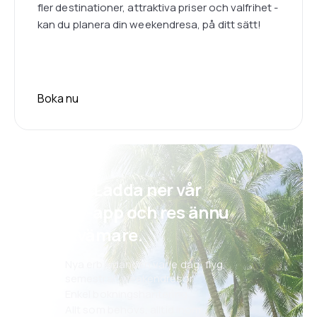
fler destinationer, attraktiva priser och valfrihet -
kan du planera din weekendresa, på ditt sätt!
Boka nu
Psst! Ladda ner vår
eSky-app och res ännu
bekvämare.
Nya erbjudanden varje dag: flyg,
semestrar, weekendresor
Enkel bokningshantering
Allt som behövs, alltid inom