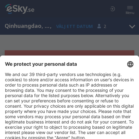
Menu
Qinhuangdao, Shanhaiguan, Hebei, Kina (SHP)
,
VÄLJ ETT DATUM
2
Tyvärr, inga resultat för denna sökning
Försök att söka med andra kriterier
Copyright © eSky.se. Alla rättigheter förbehålls.