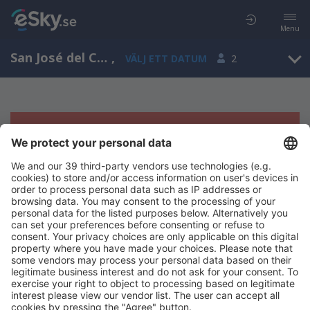
Menu
San José del Cabo, Los Cabos, Baja California Sur, Mexiko (SJD)
,
VÄLJ ETT DATUM
2
Tyvärr, inga resultat för denna sökning
Försök att söka med andra kriterier
Copyright © eSky.se. Alla rättigheter förbehålls.