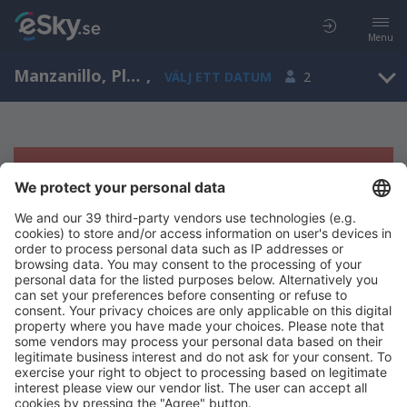
Menu
Manzanillo, Playa de Oro, Colima, Mexiko (ZLO)
,
VÄLJ ETT DATUM
2
Tyvärr, inga resultat för denna sökning
Försök att söka med andra kriterier
Copyright © eSky.se. Alla rättigheter förbehålls.