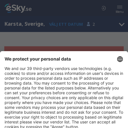
Menu
Karsta, Sverige
,
VÄLJ ETT DATUM
2
Tyvärr, inga resultat för denna sökning
Försök att söka med andra kriterier
Copyright © eSky.se. Alla rättigheter förbehålls.