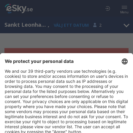
Menu
Sankt Leonhard im Pitztal, Tyrolen, Österrike
,
VÄLJ ETT DATUM
2
Tyvärr, inga resultat för denna sökning
Försök att söka med andra kriterier
Copyright © eSky.se. Alla rättigheter förbehålls.