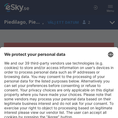
Menu
Piedilago, Piedmont, Italien
,
VÄLJ ETT DATUM
2
Tyvärr, inga resultat för denna sökning
Försök att söka med andra kriterier
Copyright © eSky.se. Alla rättigheter förbehålls.