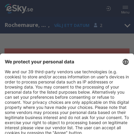
Menu
Rochemaure, Rhone-Alpes, Frankrike
,
VÄLJ ETT DATUM
2
Tyvärr, inga resultat för denna sökning
Försök att söka med andra kriterier
Copyright © eSky.se. Alla rättigheter förbehålls.