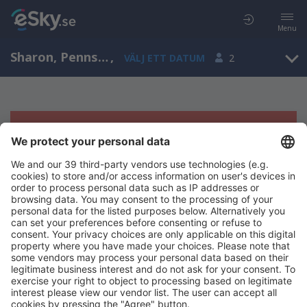
Menu
Sharon, Pennsylvania, Amerikas förenta stater
,
VÄLJ ETT DATUM
2
Tyvärr, inga resultat för denna sökning
Försök att söka med andra kriterier
Copyright © eSky.se. Alla rättigheter förbehålls.