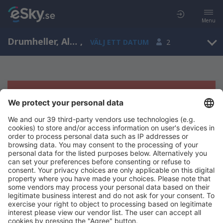
Menu
Drumheller, Alberta, Kanada
,
VÄLJ ETT DATUM
2
Tyvärr, inga resultat för denna sökning
Försök att söka med andra kriterier
Copyright © eSky.se. Alla rättigheter förbehålls.