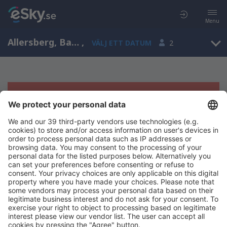
Menu
Allersberg, Bavaria, Tyskland
,
VÄLJ ETT DATUM
2
Tyvärr, inga resultat för denna sökning
Försök att söka med andra kriterier
Copyright © eSky.se. Alla rättigheter förbehålls.