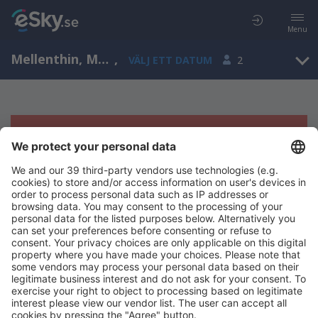
Menu
Mellenthin, Mecklenburg-Vorpommern, Tyskland
,
VÄLJ ETT DATUM
2
Tyvärr, inga resultat för denna sökning
Försök att söka med andra kriterier
Copyright © eSky.se. Alla rättigheter förbehålls.