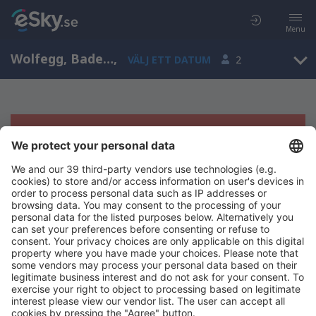
Menu
Wolfegg, Baden-Wurttemberg, Tyskland
,
VÄLJ ETT DATUM
2
Tyvärr, inga resultat för denna sökning
Försök att söka med andra kriterier
Copyright © eSky.se. Alla rättigheter förbehålls.