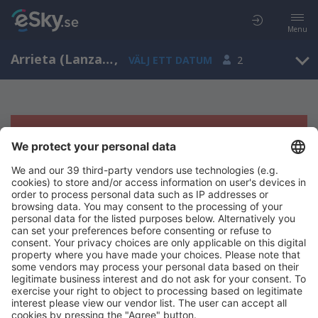
Menu
Arrieta (Lanzarote), Kanarieöarna, Spanien
,
VÄLJ ETT DATUM
2
Tyvärr, inga resultat för denna sökning
Försök att söka med andra kriterier
Copyright © eSky.se. Alla rättigheter förbehålls.