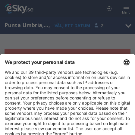
Menu
Punta Umbria, Andalusia, Spanien
,
VÄLJ ETT DATUM
2
Tyvärr, inga resultat för denna sökning
Försök att söka med andra kriterier
Copyright © eSky.se. Alla rättigheter förbehålls.