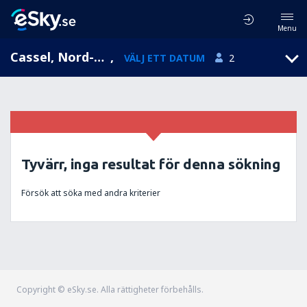
Menu
Cassel, Nord-Pas-de-Calais, Frankrike
,
VÄLJ ETT DATUM
2
Tyvärr, inga resultat för denna sökning
Försök att söka med andra kriterier
Copyright © eSky.se. Alla rättigheter förbehålls.