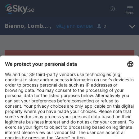
Menu
Bienno, Lombardy, Italien
,
VÄLJ ETT DATUM
2
Tyvärr, inga resultat för denna sökning
Försök att söka med andra kriterier
Copyright © eSky.se. Alla rättigheter förbehålls.