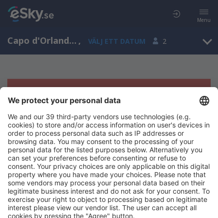
Menu
Capo d'Orlando, Sicilien, Italien
,
VÄLJ ETT DATUM
2
Tyvärr, inga resultat för denna sökning
Försök att söka med andra kriterier
Copyright © eSky.se. Alla rättigheter förbehålls.