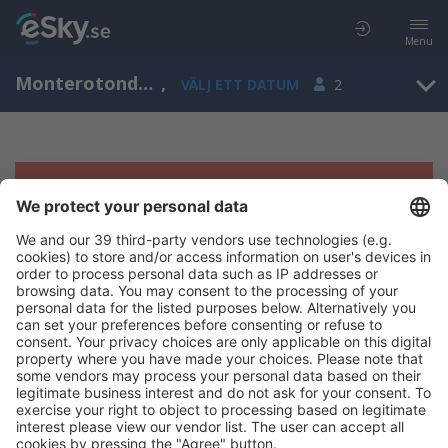
Menu
Monterotondo di Brescia, Lombardy, Italien
,
VÄLJ ETT DATUM
2
Tyvärr, inga resultat för denna sökning
Försök att söka med andra kriterier
Copyright © eSky.se. Alla rättigheter förbehålls.