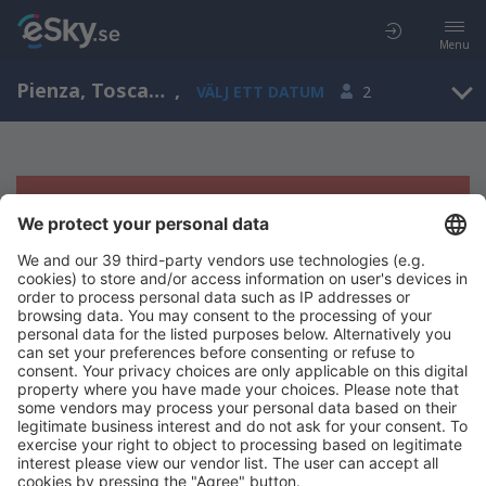
Menu
Pienza, Toscana, Italien
,
VÄLJ ETT DATUM
2
Tyvärr, inga resultat för denna sökning
Försök att söka med andra kriterier
Copyright © eSky.se. Alla rättigheter förbehålls.