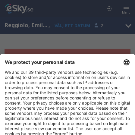
Menu
Reggiolo, Emilia-Romagna, Italien
,
VÄLJ ETT DATUM
2
Tyvärr, inga resultat för denna sökning
Försök att söka med andra kriterier
Copyright © eSky.se. Alla rättigheter förbehålls.