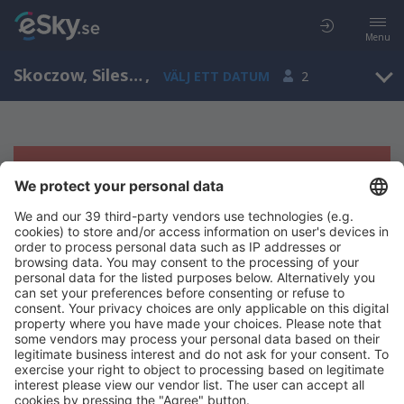
Menu
Skoczow, Silesian, Polen
,
VÄLJ ETT DATUM
2
Tyvärr, inga resultat för denna sökning
Försök att söka med andra kriterier
Copyright © eSky.se. Alla rättigheter förbehålls.