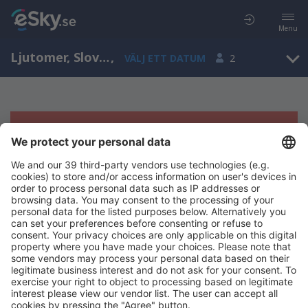
Menu
Ljutomer, Slovenien
,
VÄLJ ETT DATUM
2
Tyvärr, inga resultat för denna sökning
Försök att söka med andra kriterier
Copyright © eSky.se. Alla rättigheter förbehålls.