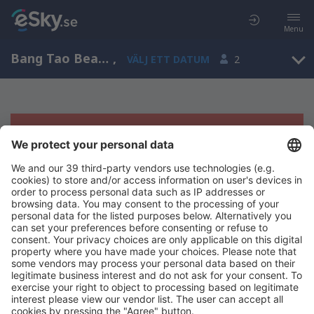
Menu
Bang Tao Beach, Phuket Province, Thailand
,
VÄLJ ETT DATUM
2
Tyvärr, inga resultat för denna sökning
Försök att söka med andra kriterier
Copyright © eSky.se. Alla rättigheter förbehålls.