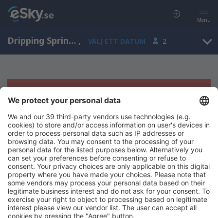
Menu
Dripping Springs, Texas, Amerikas förenta stater
,
VÄLJ ETT DATUM
2
Tyvärr, inga resultat för denna sökning
Försök att söka med andra kriterier
Copyright © eSky.se. Alla rättigheter förbehålls.