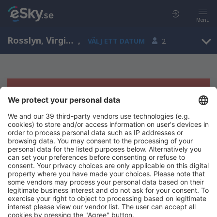
Menu
Rosslyn, Virginia, Amerikas förenta stater
,
VÄLJ ETT DATUM
2
Tyvärr, inga resultat för denna sökning
Försök att söka med andra kriterier
Copyright © eSky.se. Alla rättigheter förbehålls.