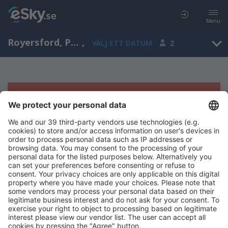
Menu
Royersford, Pennsylvania, Amerikas förenta stater
,
VÄLJ ETT DATUM
2
Tyvärr, inga resultat för denna sökning
Försök att söka med andra kriterier
Copyright © eSky.se. Alla rättigheter förbehålls.