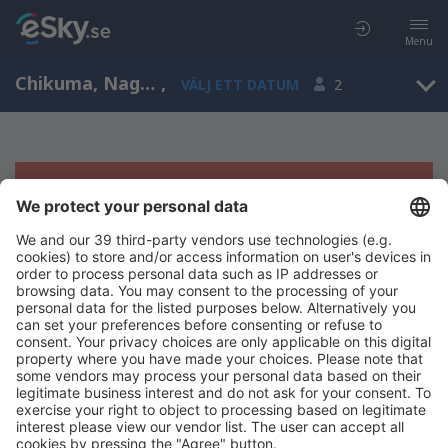
Menu
Chikuma, Nagano, Japan
,
VÄLJ ETT DATUM
2
Tyvärr, inga resultat för denna sökning
Försök att söka med andra kriterier
Copyright © eSky.se. Alla rättigheter förbehålls.