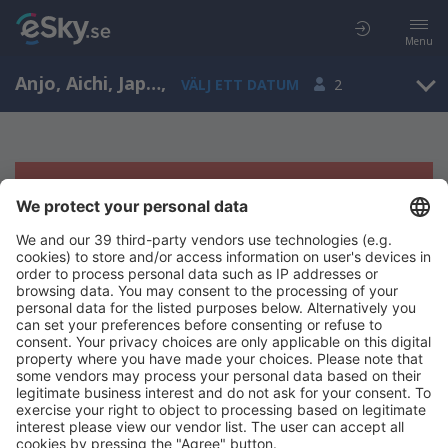
Menu
Anjo, Aichi, Japan
,
VÄLJ ETT DATUM
2
Tyvärr, inga resultat för denna sökning
Försök att söka med andra kriterier
Copyright © eSky.se. Alla rättigheter förbehålls.