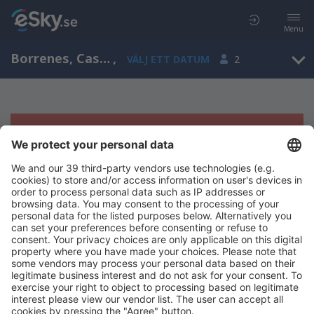
Menu
Borrenes, Castile and León, Spanien
,
VÄLJ ETT DATUM
2
Tyvärr, inga resultat för denna sökning
Försök att söka med andra kriterier
Copyright © eSky.se. Alla rättigheter förbehålls.