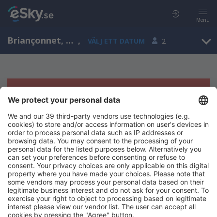
Menu
Briançonnet, Provence-Alpes-Cote d'Azur, Frankrike
,
VÄLJ ETT DATUM
2
Tyvärr, inga resultat för denna sökning
Försök att söka med andra kriterier
Copyright © eSky.se. Alla rättigheter förbehålls.