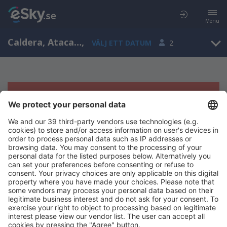
Menu
Caldera, Atacama, Chile
,
VÄLJ ETT DATUM
2
Tyvärr, inga resultat för denna sökning
Försök att söka med andra kriterier
Copyright © eSky.se. Alla rättigheter förbehålls.