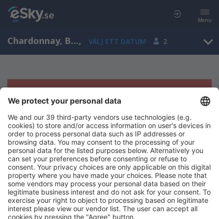
Menu
Chardonnay, Burgundy, Frankrike
,
VÄLJ ETT DATUM
2
Tyvärr, inga resultat för denna sökning
Försök att söka med andra kriterier
Copyright © eSky.se. Alla rättigheter förbehålls.